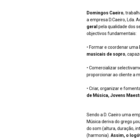
Domingos Caeiro
, trabal
a empresa D.Caeiro, Lda. 
geral
pela qualidade dos s
objectivos fundamentais:
• Formar e coordenar uma 
musicais de sopro
, capaz
• Comercializar selectiva
proporcionar ao cliente a m
• Criar, organizar e foment
de Música, Jovens Maest
Sendo a D. Caeiro uma empr
Música deriva do grego μου
do som (altura, duração, i
(harmonia).
Assim, o logó