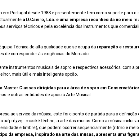
ha em Portugal desde 1988 e presentemente tem como suporte para o ex
Actualmente
a D.Caeiro, Lda. é uma empresa reconhecida no meio mu
eus serviços técnicos e pela excelência dos Instrumentos que comercial
Equipa Técnica de alta qualidade que se ocupa da
reparação e restaur
es de corresponder às exigências do Mercado.
mente instrumentos musicais de sopro e respectivos acessórios, com a 
elhor, mais útil e mais inteligente opção.
ar
Master Classes dirigidas para a área de sopro em Conservatórios
ros
e outras entidades de apoio à Arte Musical.
esa ao serviço da música, este foi o ponto de partida para a definição
σική τέχνη - musiké téchne, a arte das musas. Como a música inclui va
ntensidade e timbre), que podem ocorrer sequencialmente (ritmo
e melo
tipo da empresa, inspirado na arte das musas, apresenta uma figur