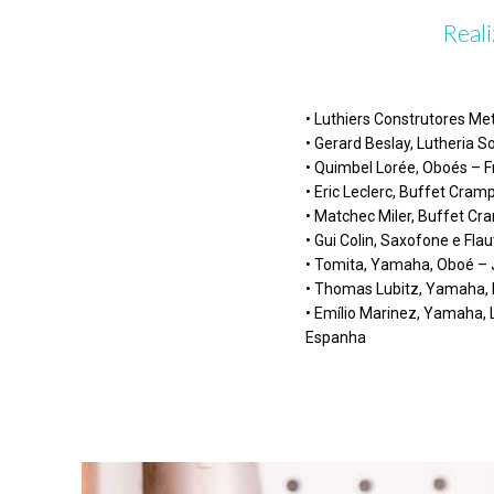
Reali
• Luthiers Construtores Me
• Gerard Beslay, Lutheria S
• Quimbel Lorée, Oboés – 
• Eric Leclerc, Buffet Cram
• Matchec Miler, Buffet Cr
• Gui Colin, Saxofone e Fla
• Tomita, Yamaha, Oboé –
• Thomas Lubitz, Yamaha,
• Emílio Marinez, Yamaha, 
Espanha