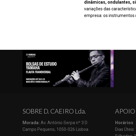
dinâmicas, ondulantes, 
variações das característic
empresa: os instrumentos 
SOBRE D. CAEIRO Lda.
APOIO
Morada:
Av. António Serpa nº 3 D
Horários
Campo Pequeno, 1050-026 Lisboa
Dias Úteis