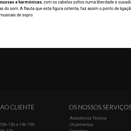
sinuosas e harmónicas
, com os cabelos soltos numa liberdade e ousadi
as do som. A flauta que esta figura ostenta, faz assim o ponto de ligaç
musicais de sopro.
 AO CLIENTE
OS NOSSOS SERVIÇO
.Assistencia Técnica
: 10h-13h e 14h-19h
.Orçamentos