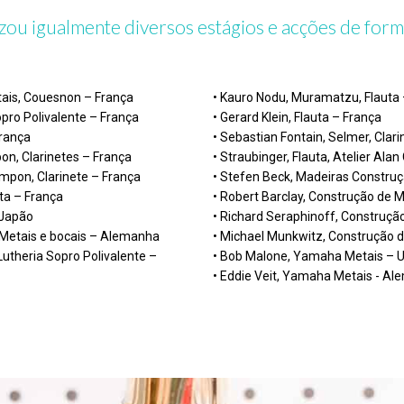
zou igualmente diversos estágios e acções de for
tais, Couesnon – França
• Kauro Nodu, Muramatzu, Flauta
opro Polivalente – França
• Gerard Klein, Flauta – França
França
• Sebastian Fontain, Selmer, Clar
pon, Clarinetes – França
• Straubinger, Flauta, Atelier Ala
ampon, Clarinete – França
• Stefen Beck, Madeiras Constru
uta – França
• Robert Barclay, Construção de 
 Japão
• Richard Seraphinoff, Construçã
 Metais e bocais – Alemanha
• Michael Munkwitz, Construção 
Lutheria Sopro Polivalente –
• Bob Malone, Yamaha Metais – 
• Eddie Veit, Yamaha Metais - A