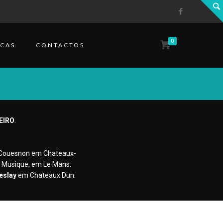
0
CAS
CONTACTOS
EIRO
.
a Couesnon em Chateaux-
a Musique, em Le Mans.
Beslay
em Chateaux Dun.