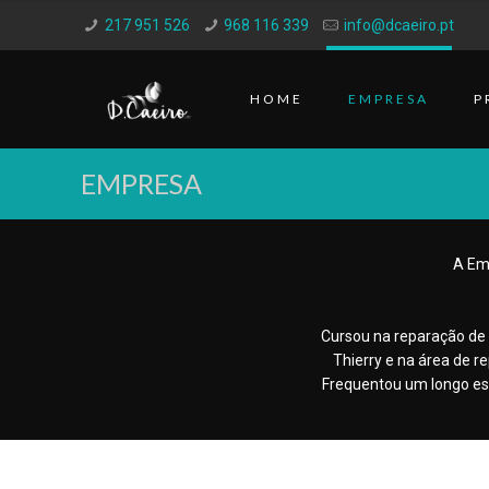
217 951 526
968 116 339
info@dcaeiro.pt
HOME
EMPRESA
P
EMPRESA
A Em
Cursou na reparação de
Thierry e na área de 
Frequentou um longo es