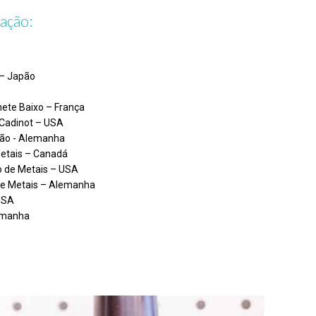
mação:
 – Japão
inete Baixo – França
n Cadinot – USA
ção - Alemanha
Metais – Canadá
o de Metais – USA
de Metais – Alemanha
USA
lemanha