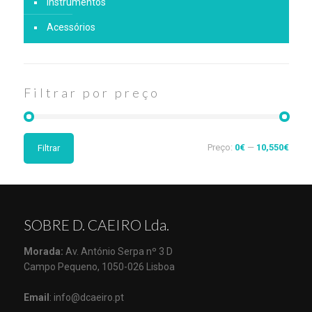
Instrumentos
Acessórios
Filtrar por preço
Preço:
0€
—
10,550€
Filtrar
SOBRE D. CAEIRO Lda.
Morada:
Av. António Serpa nº 3 D
Campo Pequeno, 1050-026 Lisboa
Email
: info@dcaeiro.pt