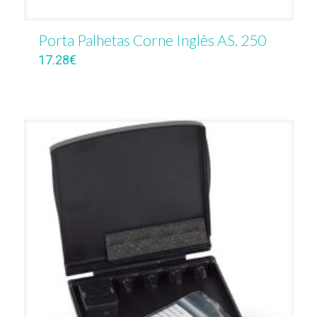
Porta Palhetas Corne Inglês AS. 250
17.28
€