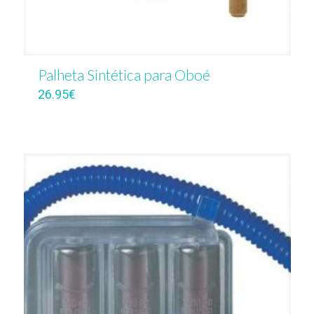
Palheta Sintética para Oboé
26.95
€