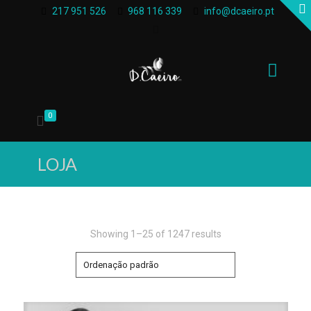
217 951 526
968 116 339
info@dcaeiro.pt
0
LOJA
Showing 1–25 of 1247 results