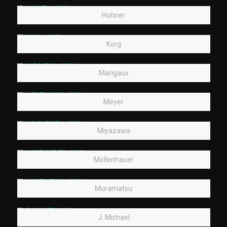
Hohner
Korg
Marigaux
Meyer
Miyazawa
Mollenhauer
Muramatsu
J. Michael