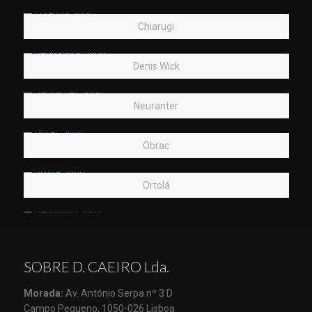
Chiarugi
Denis Wick
Neuranter
Obrac
Ortolá
SOBRE D. CAEIRO Lda.
Morada:
Av. António Serpa nº 3 D
Campo Pequeno, 1050-026 Lisboa