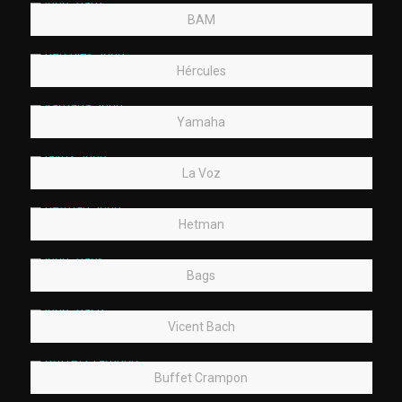
BAM
Hércules
Yamaha
La Voz
Hetman
Bags
Vicent Bach
Buffet Crampon