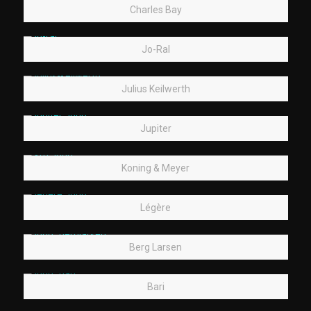
Charles Bay
Jo-Ral
Julius Keilwerth
Jupiter
Koning & Meyer
Légère
Berg Larsen
Bari