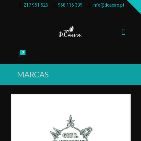
217 951 526
968 116 339
info@dcaeiro.pt
0
MARCAS