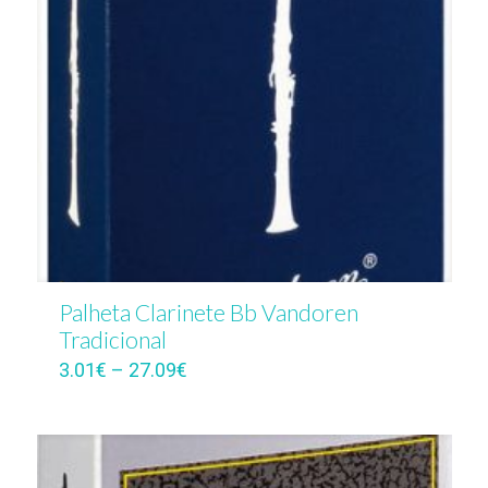
Palheta Clarinete Bb Vandoren
Tradicional
3.01
€
–
27.09
€