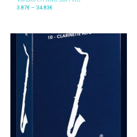
3.87
€
–
34.83
€