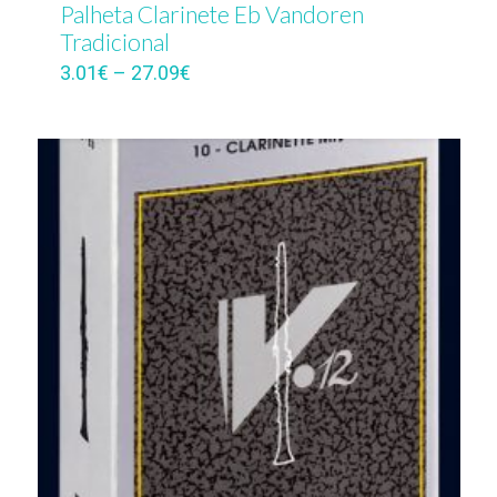
Palheta Clarinete Eb Vandoren
Tradicional
3.01
€
–
27.09
€