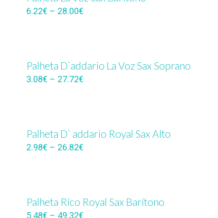
6.22
€
–
28.00
€
Palheta D`addario La Voz Sax Soprano
3.08
€
–
27.72
€
Palheta D` addario Royal Sax Alto
2.98
€
–
26.82
€
Palheta Rico Royal Sax Barítono
5.48
€
–
49.32
€