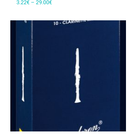
3.22
€
–
29.00
€