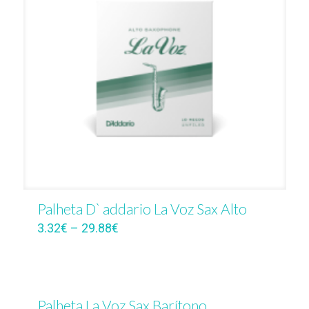
Palheta D` addario La Voz Sax Alto
3.32
€
–
29.88
€
Palheta La Voz Sax Barítono