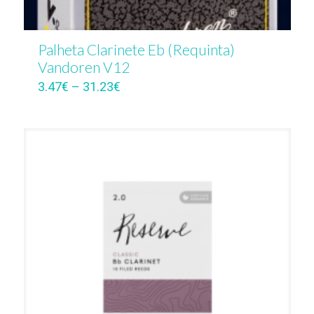
Palheta Clarinete Eb (Requinta)
Vandoren V12
3.47
€
–
31.23
€