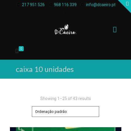
217 951 526
968 116 339
info@dcaeiro.pt
0
caixa 10 unidades
Showing 1–25 of 43 results