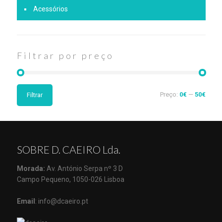
Acessórios
Filtrar por preço
Preço:
0€
—
50€
Filtrar
SOBRE D. CAEIRO Lda.
Morada:
Av. António Serpa nº 3 D
Campo Pequeno, 1050-026 Lisboa
Email
: info@dcaeiro.pt