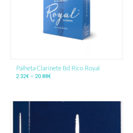
Palheta Clarinete Bd Rico Royal
2.32
€
–
20.88
€