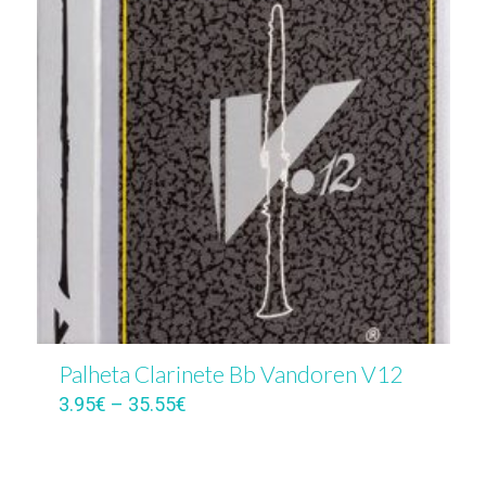
Palheta Clarinete Bb Vandoren V12
3.95
€
–
35.55
€