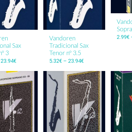
Vando
Sopr
2.99
€
ren
Vandoren
ional Sax
Tradicional Sax
nº 3
Tenor nº 3.5
–
23.94
€
5.32
€
–
23.94
€