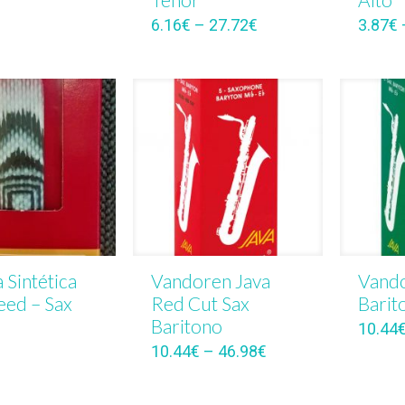
6.16
€
–
27.72
€
3.87
€
 Sintética
Vandoren Java
Vando
eed – Sax
Red Cut Sax
Barit
Baritono
10.44
10.44
€
–
46.98
€