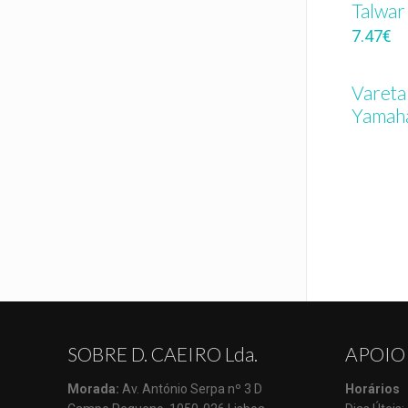
Talwa
7.47
€
Vareta
Yamah
SOBRE D. CAEIRO Lda.
APOIO
Morada:
Av. António Serpa nº 3 D
Horários