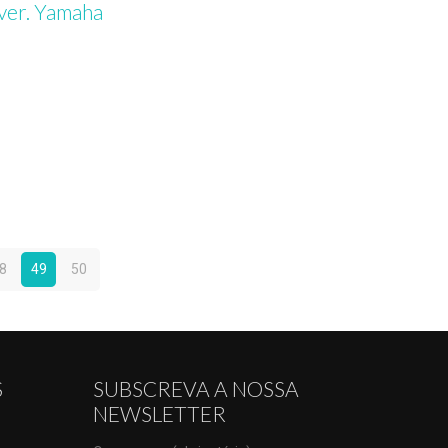
ver. Yamaha
8
49
50
S
SUBSCREVA A NOSSA
NEWSLETTER