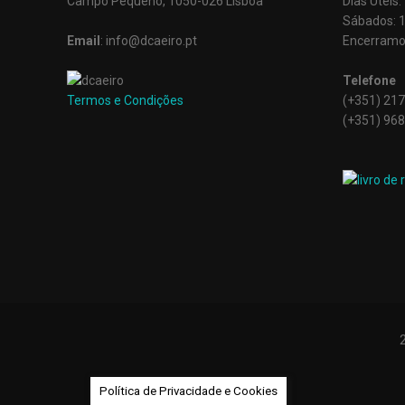
Campo Pequeno, 1050-026 Lisboa
Dias Úteis
Sábados: 
Email
: info@dcaeiro.pt
Encerramo
Telefone
Termos e Condições
(+351) 217
(+351) 968
Política de Privacidade e Cookies