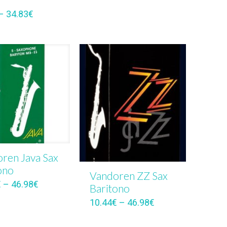
–
34.83
€
ren Java Sax
ono
Vandoren ZZ Sax
€
–
46.98
€
Baritono
10.44
€
–
46.98
€