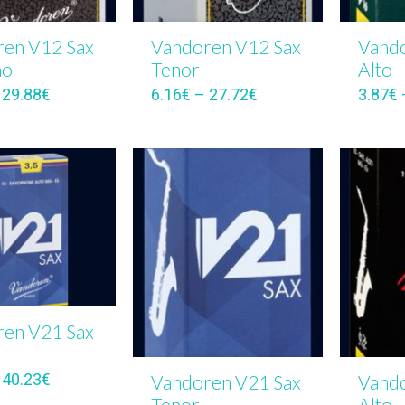
en V12 Sax
Vandoren V12 Sax
Vando
no
Tenor
Alto
–
29.88
€
6.16
€
–
27.72
€
3.87
€
en V21 Sax
–
40.23
€
Vandoren V21 Sax
Vando
Tenor
Alto