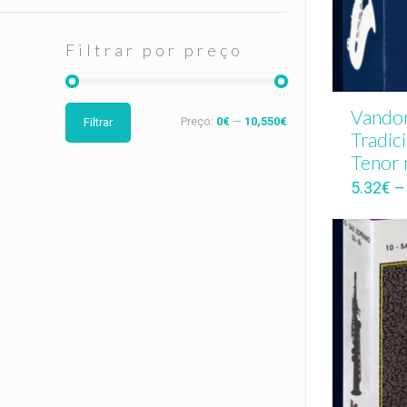
Filtrar por preço
Vando
Preço:
0€
—
10,550€
Filtrar
Tradic
Tenor 
5.32
€