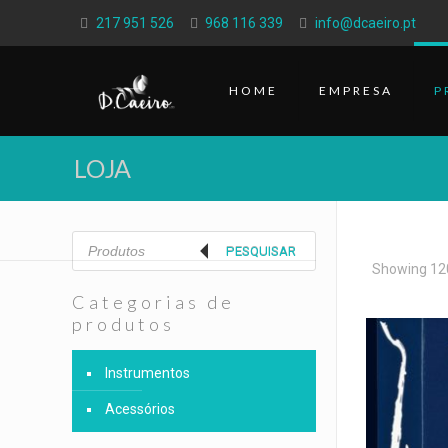
217 951 526
968 116 339
info@dcaeiro.pt
HOME
EMPRESA
P
LOJA
Products
search
PESQUISAR
Showing 120
Categorias de
produtos
Instrumentos
Acessórios