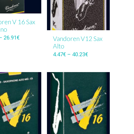
ren V 16 Sax
ano
–
26.91
€
Vandoren V12 Sax
Alto
4.47
€
–
40.23
€