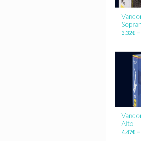
Vandor
Sopra
3.32
€
Vandor
Alto
4.47
€