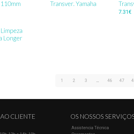
r 110mm
Transver. Yamaha
Trans
7.31
€
 Limpeza
a Longer
1
2
3
…
46
47
4
 AO CLIENTE
OS NOSSOS SERVIÇO
.Assistencia Técnica