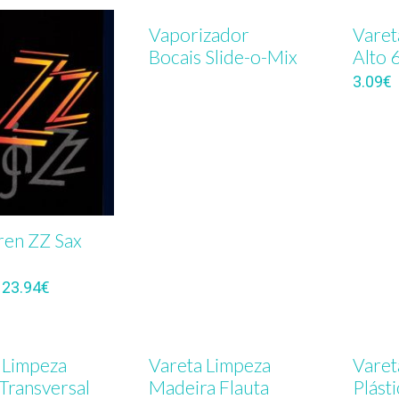
Vaporizador
Varet
Bocais Slide-o-Mix
Alto 
3.09
€
en ZZ Sax
–
23.94
€
 Limpeza
Vareta Limpeza
Varet
 Transversal
Madeira Flauta
Plást