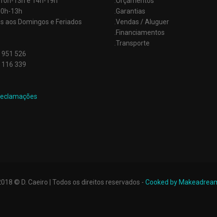
: 10h-13h e 14h-19h
.Orçamentos
10h-13h
.Garantias
s aos Domingos e Feriados
.Vendas / Aluguer
.Financiamentos
.Transporte
 951 526
 116 339
2018 © D. Caeiro | Todos os direitos reservados -
Cooked by Makeadrea