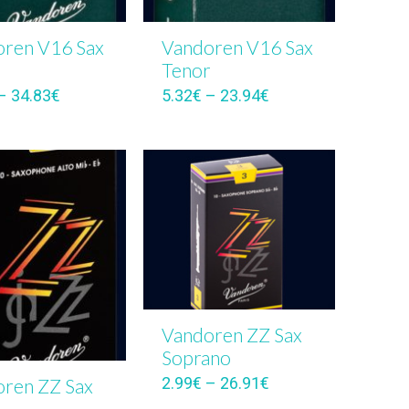
ren V16 Sax
Vandoren V16 Sax
Tenor
–
34.83
€
5.32
€
–
23.94
€
Vandoren ZZ Sax
Soprano
2.99
€
–
26.91
€
ren ZZ Sax