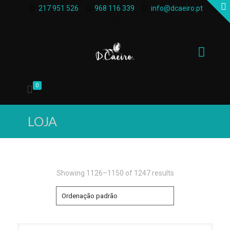
217 951 526
968 116 339
info@dcaeiro.pt
0
LOJA
Showing 1126–1150 of 1247 results