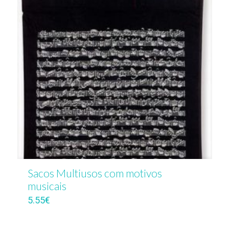
Sacos Multiusos com motivos
musicais
5.55
€