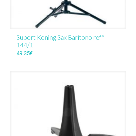
Suport Koning Sax Barítono refª
144/1
49.35
€