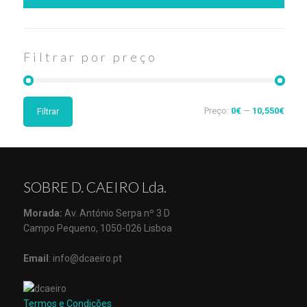
Filtrar por preço
Preço:
0€
—
10,550€
Filtrar
SOBRE D. CAEIRO Lda.
Morada:
Av. António Serpa nº 3 D
Campo Pequeno, 1050-026 Lisboa
Email
: info@dcaeiro.pt
Termos e Condições