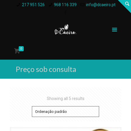
217 951 526
968 116 339
info@dcaeiro.pt
0
Preço sob consulta
Showing all 5 results