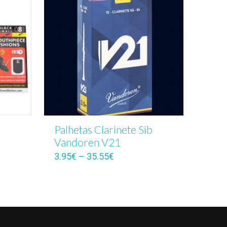
Palhetas Clarinete Sib
Vandoren V21
3.95
€
–
35.55
€