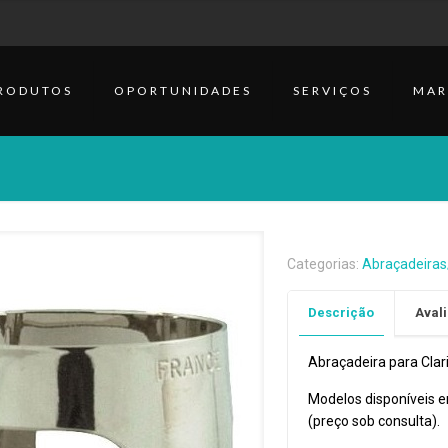
RODUTOS
OPORTUNIDADES
SERVIÇOS
MAR
Categorias:
Abraçadeiras
Descrição
Avali
Abraçadeira para Clar
Modelos disponíveis e
(preço sob consulta).