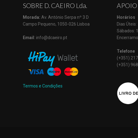
SOBRE D. CAEIRO Lda.
APOIO
Morada:
Av. António Serpa nº 3 D
Horários
Campo Pequeno, 1050-026 Lisboa
Dias Úteis
Sábados: 
Email
: info@dcaeiro.pt
Encerramo
Telefone
(+351) 217
(+351) 968
Termos e Condições