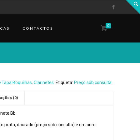
0
CAS
CONTACTOS
/Tapa Boquilhas
,
Clarinetes
.
Etiqueta:
Preço sob consulta
.
ações (0)
inete Bb.
m prata, dourado (preço sob consulta) e em ouro