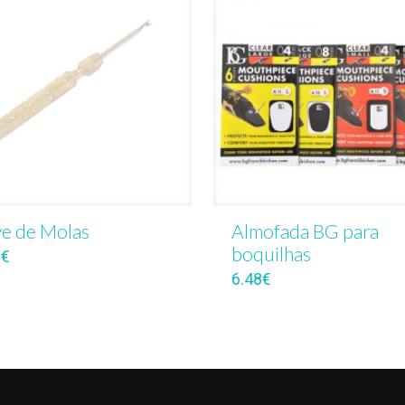
e de Molas
Almofada BG para
boquilhas
0
€
6.48
€