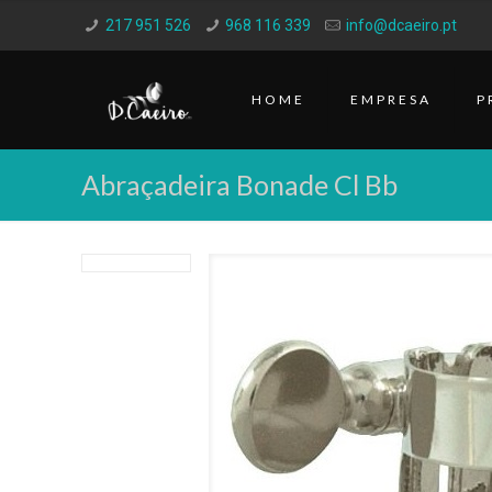
217 951 526
968 116 339
info@dcaeiro.pt
HOME
EMPRESA
P
Abraçadeira Bonade Cl Bb