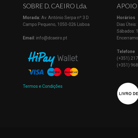
SOBRE D. CAEIRO Lda.
APOIO
Morada:
Av. António Serpa nº 3 D
Horários
Campo Pequeno, 1050-026 Lisboa
Dias Úteis
Sábados: 
Email
: info@dcaeiro.pt
Encerramo
Telefone
(+351) 217
(+351) 968
Termos e Condições