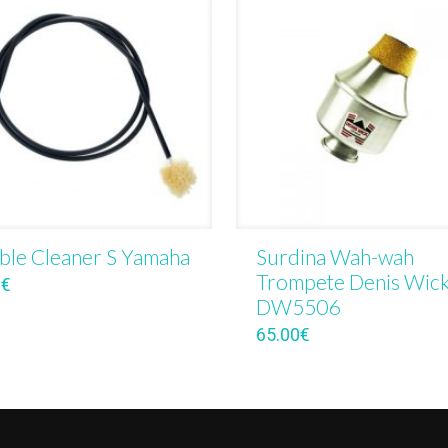
ible Cleaner S Yamaha
Surdina Wah-wah
Trompete Denis Wic
0
€
DW5506
65.00
€