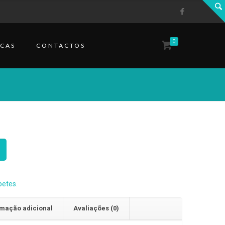
0
CAS
CONTACTOS
petes
.
rmação adicional
Avaliações (0)