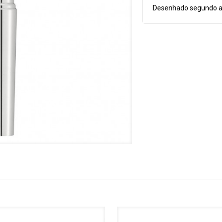
Shew-
Desenhado segundo a
Jazz