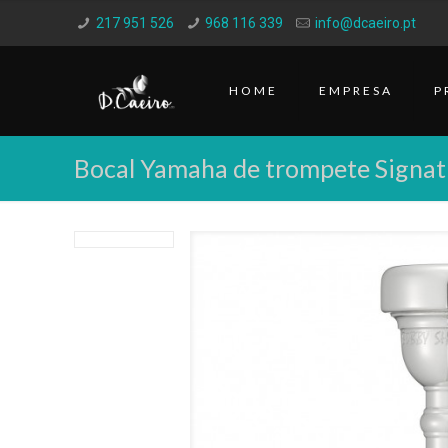
217 951 526
968 116 339
info@dcaeiro.pt
HOME
EMPRESA
P
Bocal Yamaha de trompete Signa