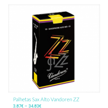
Palhetas Sax Alto Vandoren ZZ
3.87
€
–
34.83
€