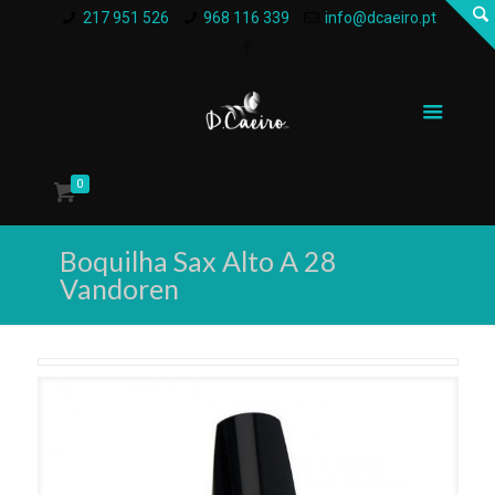
217 951 526
968 116 339
info@dcaeiro.pt
0
Boquilha Sax Alto A 28
Vandoren