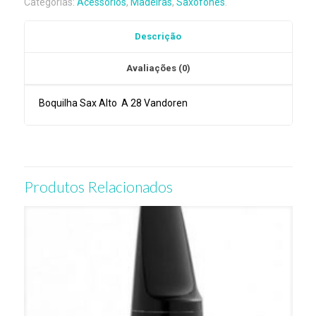
Categorias:
Acessórios
,
Madeiras
,
Saxofones
.
Alto
A
Descrição
28
Vandoren
Avaliações (0)
Boquilha Sax Alto A 28 Vandoren
Produtos Relacionados