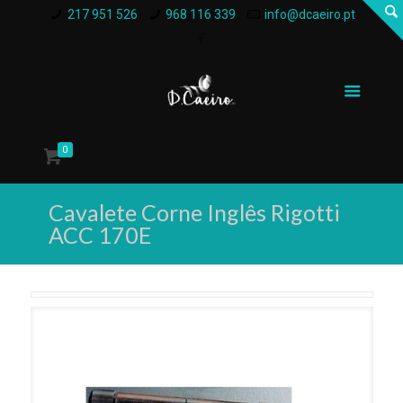
217 951 526
968 116 339
info@dcaeiro.pt
0
Cavalete Corne Inglês Rigotti
ACC 170E