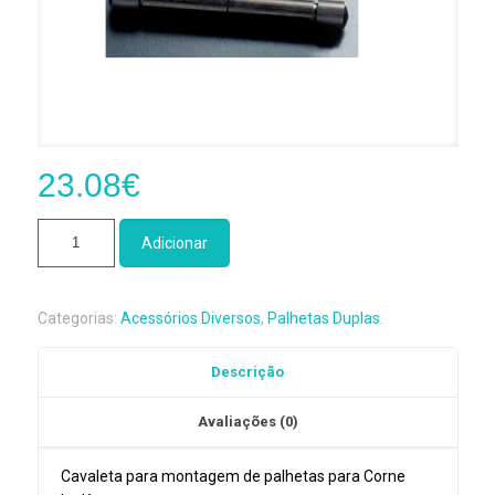
23.08
€
Quantidade
Adicionar
de
Cavalete
Corne
Categorias:
Acessórios Diversos
,
Palhetas Duplas
.
Inglês
Rigotti
Descrição
ACC
170E
Avaliações (0)
Cavaleta para montagem de palhetas para Corne