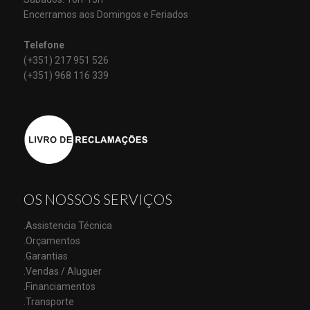
Encerramos aos Domingos e Feriados
Telefone
(+351) 217 951 526
(+351) 968 116 339
OS NOSSOS SERVIÇOS
.Assistencia Técnica
.Orçamentos
.Garantias
.Vendas / Aluguer
.Financiamentos
.Transporte