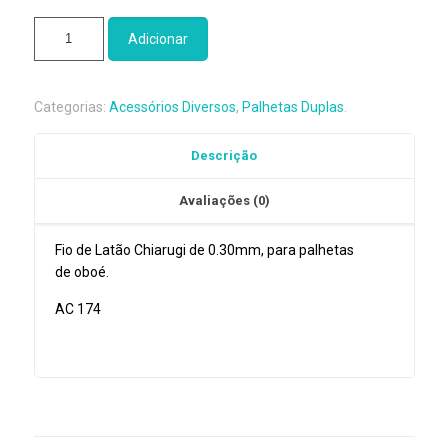
Quantidade
Adicionar
de
Fio
Latão
Categorias:
Acessórios Diversos
,
Palhetas Duplas
.
Chiarugi
Oboé
Descrição
Avaliações (0)
Fio de Latão Chiarugi de 0.30mm, para palhetas
de oboé.
AC 174