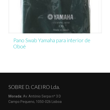
Pano Swab Yamaha para interior de
Oboé
SOBRE D. CAEIRO Lda.
Morada:
Av. António Serpa nº 3 D
Campo Pequeno, 1050-026 Lisboa