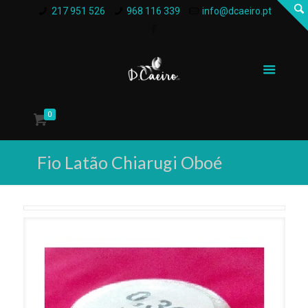
217 951 526
968 116 339
info@dcaeiro.pt
0
Fio Latão Chiarugi Oboé