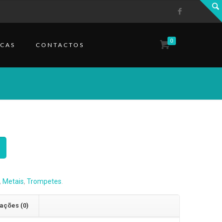
0
CAS
CONTACTOS
,
Metais
,
Trompetes
.
ações (0)