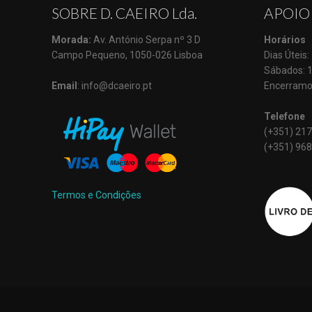
SOBRE D. CAEIRO Lda.
APOIO
Morada:
Av. António Serpa nº 3 D
Horários
Campo Pequeno, 1050-026 Lisboa
Dias Úteis
Sábados: 
Email
: info@dcaeiro.pt
Encerramo
Telefone
(+351) 217
(+351) 968
Termos e Condições