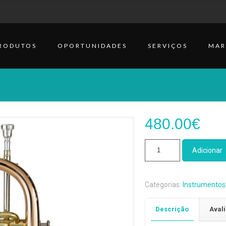
RODUTOS
OPORTUNIDADES
SERVIÇOS
MAR
480.00
€
Quantidade
Adicionar
de
Fliscorne
Wisemann
Categorias:
Instrumentos
FHL
600
Descrição
Avali