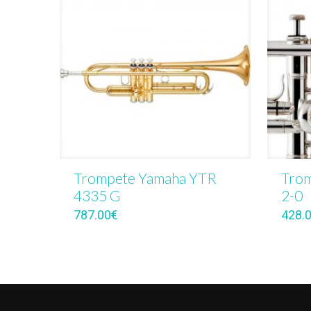
Trompete Yamaha YTR
Trom
4335 G
2-0
787.00
€
428.