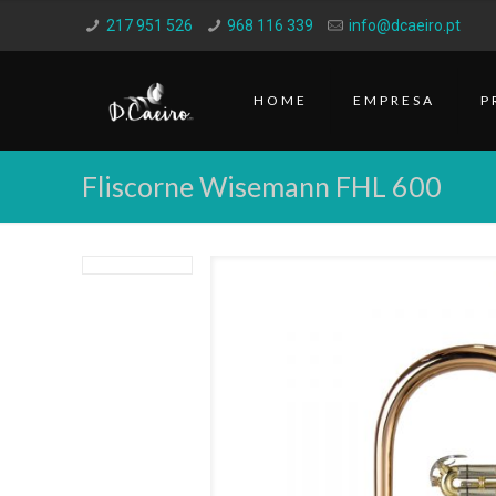
217 951 526
968 116 339
info@dcaeiro.pt
HOME
EMPRESA
P
Fliscorne Wisemann FHL 600