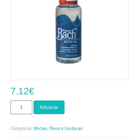
7.12
€
Quantidade
Adicionar
de
Vincent
Bach
Categorias:
Metais
,
Óleos e Gorduras
.
-
Rotor