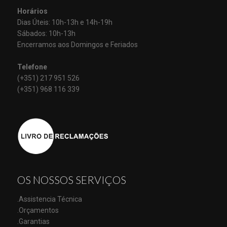
Horários
Dias Úteis: 10h-13h e 14h-19h
Sábados: 10h-13h
Encerramos aos Domingos e Feriados
Telefone
(+351) 217 951 526
(+351) 968 116 339
OS NOSSOS SERVIÇOS
.Assistencia Técnica
.Orçamentos
.Garantias