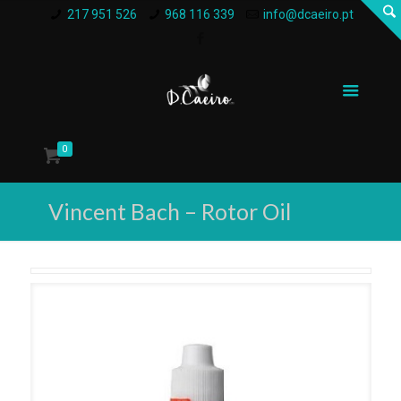
217 951 526
968 116 339
info@dcaeiro.pt
0
Vincent Bach – Rotor Oil