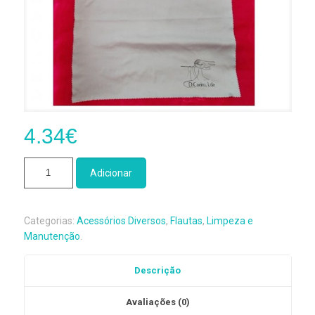
4.34
€
Quantidade
Adicionar
de
Pano
de
Categorias:
Acessórios Diversos
,
Flautas
,
Limpeza e
Limpeza
Manutenção
.
Exterior
D.
Descrição
Caeiro
Avaliações (0)