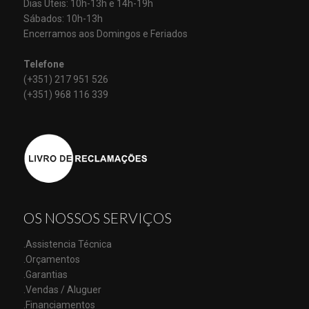
Dias Úteis: 10h-13h e 14h-19h
Sábados: 10h-13h
Encerramos aos Domingos e Feriados
Telefone
(+351) 217 951 526
(+351) 968 116 339
OS NOSSOS SERVIÇOS
.Assistencia Técnica
.Orçamentos
.Garantias
.Vendas / Aluguer
.Financiamentos