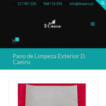
217 951 526
968 116 339
info@dcaeiro.pt
0
Pano de Limpeza Exterior D.
Caeiro