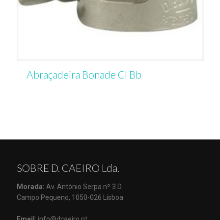
Abraçadeira Bonade Cl Bb
SOBRE D. CAEIRO Lda.
Morada:
Av. António Serpa nº 3 D
Campo Pequeno, 1050-026 Lisboa
Email
: info@dcaeiro.pt