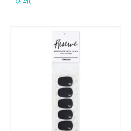
59.41
€