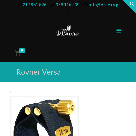
217 951 526
968 116 339
info@dcaeiro.pt
0
Rovner Versa