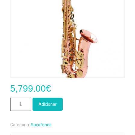
5,799.00
€
Quantidade
Adicionar
de
Saxofone
Alto
Categoria:
Saxofones
.
Buffet
Crampon