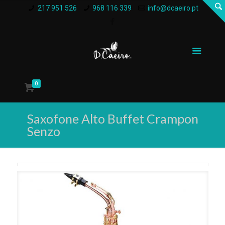
217 951 526
968 116 339
info@dcaeiro.pt
0
Saxofone Alto Buffet Crampon
Senzo