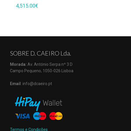
4,515.00
€
SOBRE D. CAEIRO Lda.
Morada:
Av. António Serpa nº 3 D
Campo Pequeno, 1050-026 Lisboa
Email
: info@dcaeiro.pt
Termos e Condições