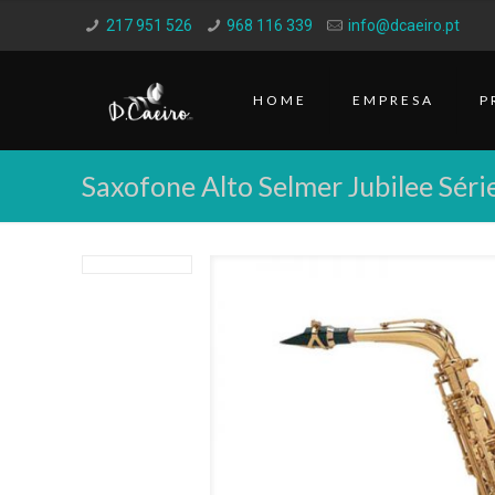
217 951 526
968 116 339
info@dcaeiro.pt
HOME
EMPRESA
P
Saxofone Alto Selmer Jubilee Série