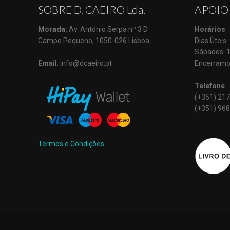
SOBRE D. CAEIRO Lda.
APOIO
Morada:
Av. António Serpa nº 3 D
Horários
Campo Pequeno, 1050-026 Lisboa
Dias Úteis
Sábados: 
Email
: info@dcaeiro.pt
Encerramo
Telefone
(+351) 217
(+351) 968
Termos e Condições