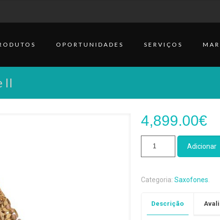
RODUTOS
OPORTUNIDADES
SERVIÇOS
MAR
 II
4,899.00
€
Quantidade
Adicionar
de
Saxofone
Alto
Categoria:
Saxofones
.
Selmer
Jubilee
Descrição
Avali
Série
II