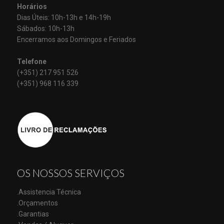
Horários
Dias Úteis: 10h-13h e 14h-19h
Sábados: 10h-13h
Encerramos aos Domingos e Feriados
Telefone
(+351) 217 951 526
(+351) 968 116 339
OS NOSSOS SERVIÇOS
.Assistencia Técnica
.Orçamentos
.Garantias