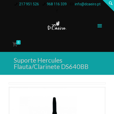
217 951 526
968 116 339
info@dcaeiro.pt
0
Suporte Hercules
Flauta/Clarinete DS640BB