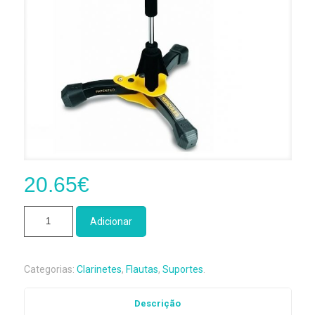
20.65
€
Quantidade
Adicionar
de
Suporte
Hercules
Categorias:
Clarinetes
,
Flautas
,
Suportes
.
Flauta/Clarinete
DS640BB
Descrição