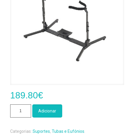
189.80
€
Quantidade
Adicionar
de
Suporte
Tuba
Categorias:
Suportes
,
Tubas e Eufónios
.
K&M