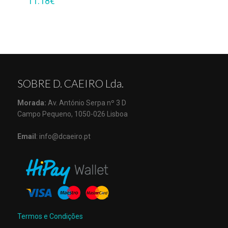
11.18
€
SOBRE D. CAEIRO Lda.
Morada:
Av. António Serpa nº 3 D
Campo Pequeno, 1050-026 Lisboa
Email
: info@dcaeiro.pt
Termos e Condições