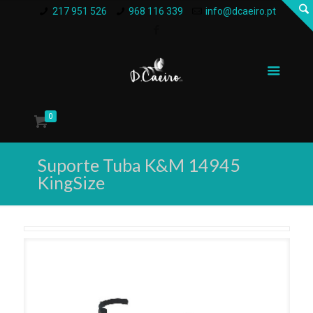
217 951 526
968 116 339
info@dcaeiro.pt
0
Suporte Tuba K&M 14945
KingSize