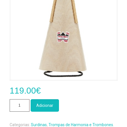
119.00
€
Quantidade
Adicionar
de
Surdina
Straight
Categorias:
Surdinas
,
Trompas de Harmonia e Trombones
.
Madeira