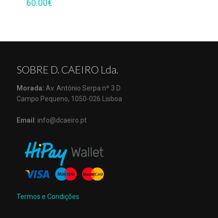
60.00
€
SOBRE D. CAEIRO Lda.
Morada:
Av. António Serpa nº 3 D
Campo Pequeno, 1050-026 Lisboa
Email
: info@dcaeiro.pt
Termos e Condições