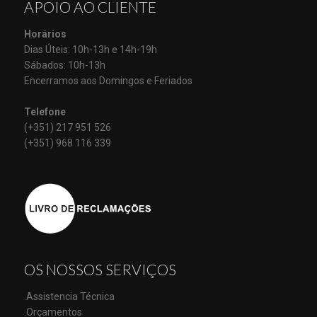
APOIO AO CLIENTE
Horários
Dias Úteis: 10h-13h e 14h-19h
Sábados: 10h-13h
Encerramos aos Domingos e Feriados
Telefone
(+351) 217 951 526
(+351) 968 116 339
OS NOSSOS SERVIÇOS
.Assistencia Técnica
.Orçamentos