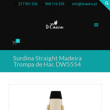
217 951 526
968 116 339
info@dcaeiro.pt
0
Surdina Straight Madeira
Trompa de Har. DW5554