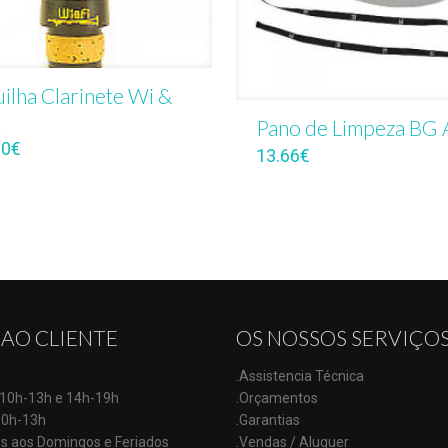
ilha Clarinete Wi &
1
Pano de Limpeza BG 
00
€
13.66
€
 AO CLIENTE
OS NOSSOS SERVIÇO
.Assistencia Técnica
: 10h-13h e 14h-19h
.Orçamentos
10h-13h
.Garantias
s aos Domingos e Feriados
.Vendas / Aluguer