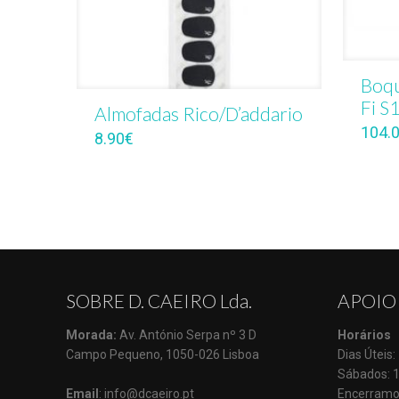
Boqu
Fi S
Almofadas Rico/D’addario
104.
8.90
€
SOBRE D. CAEIRO Lda.
APOIO
Morada:
Av. António Serpa nº 3 D
Horários
Campo Pequeno, 1050-026 Lisboa
Dias Úteis
Sábados: 
Email
: info@dcaeiro.pt
Encerramo