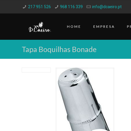
217 951 526
968 116 339
info@dcaeiro.pt
HOME
EMPRESA
P
Tapa Boquilhas Bonade