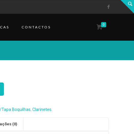
0
CAS
CONTACTOS
/Tapa Boquilhas
,
Clarinetes
.
ações (0)