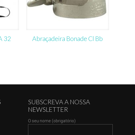
A 32
Abraçadeira Bonade Cl Bb
S
SUBSCREVA A NOSSA
NEWSLETTER
O seu nome (obrigatório)