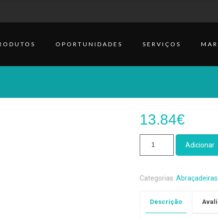
RODUTOS
OPORTUNIDADES
SERVIÇOS
MAR
13.84
€
Quantidade
Adicionar
de
Tapa
Boquilhas
Categorias:
Abraçadeiras
Bonade
Descrição
Avali