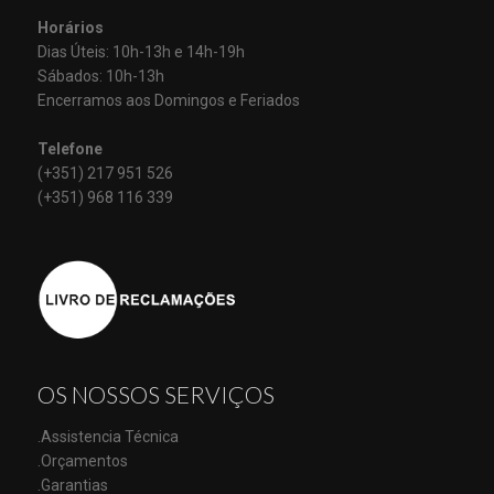
Horários
Dias Úteis: 10h-13h e 14h-19h
Sábados: 10h-13h
Encerramos aos Domingos e Feriados
Telefone
(+351) 217 951 526
(+351) 968 116 339
OS NOSSOS SERVIÇOS
.Assistencia Técnica
.Orçamentos
.Garantias