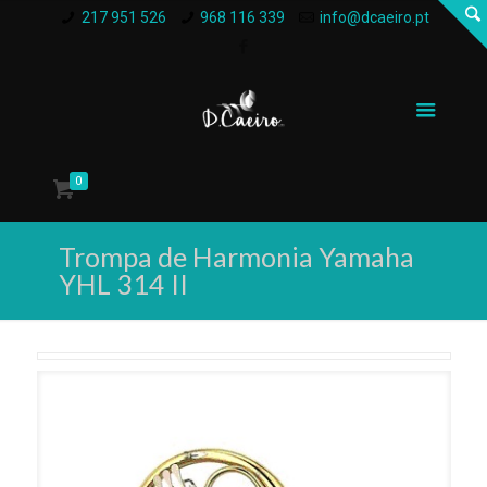
217 951 526
968 116 339
info@dcaeiro.pt
0
Trompa de Harmonia Yamaha
YHL 314 II