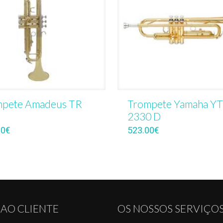
mpete Amadeus TR
Trompete Yamaha Y
2330 D
00
€
523.00
€
 AO CLIENTE
OS NOSSOS SERVIÇO