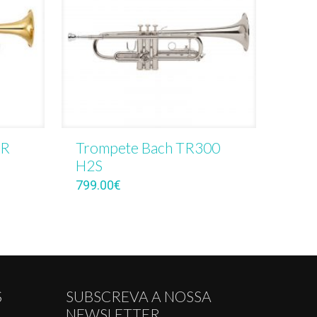
TR
Trompete Bach TR300
H2S
799.00
€
S
SUBSCREVA A NOSSA
NEWSLETTER