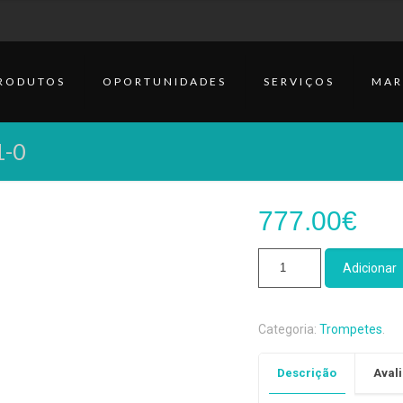
RODUTOS
OPORTUNIDADES
SERVIÇOS
MAR
1-0
777.00
€
Quantidade
Adicionar
de
Trompete
B&S
Categoria:
Trompetes
.
PRODIGE
BS
Descrição
Avali
210-
1-