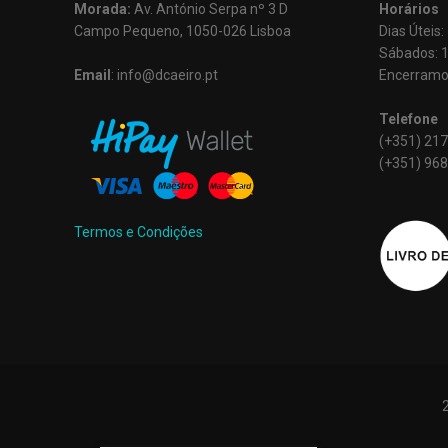
Morada:
Av. António Serpa nº 3 D
Horários
Campo Pequeno, 1050-026 Lisboa
Dias Úteis
Sábados: 
Email
: info@dcaeiro.pt
Encerramo
Telefone
(+351) 217
(+351) 968
Termos e Condições