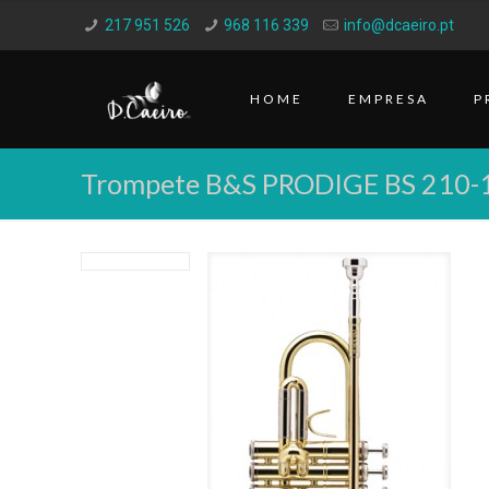
217 951 526
968 116 339
info@dcaeiro.pt
HOME
EMPRESA
P
Trompete B&S PRODIGE BS 210-