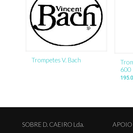
Trompetes V. Bach
Tro
600
195.
SOBRE D. CAEIRO Lda.
APOIO