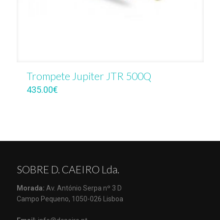
Trompete Jupiter JTR 500Q
435.00
€
SOBRE D. CAEIRO Lda.
Morada:
Av. António Serpa nº 3 D
Campo Pequeno, 1050-026 Lisboa