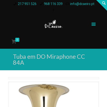
217 951 526
968 116 339
info@dcaeiro.pt
0
Tuba em DO Miraphone CC
84A