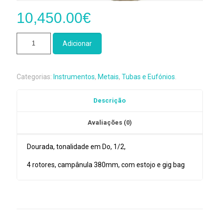
10,450.00
€
Quantidade
Adicionar
de
Tuba
em
Categorias:
Instrumentos
,
Metais
,
Tubas e Eufónios
.
DO
Miraphone
Descrição
CC
84A
Avaliações (0)
Dourada, tonalidade em Do, 1/2,
4 rotores, campânula 380mm, com estojo e gig bag