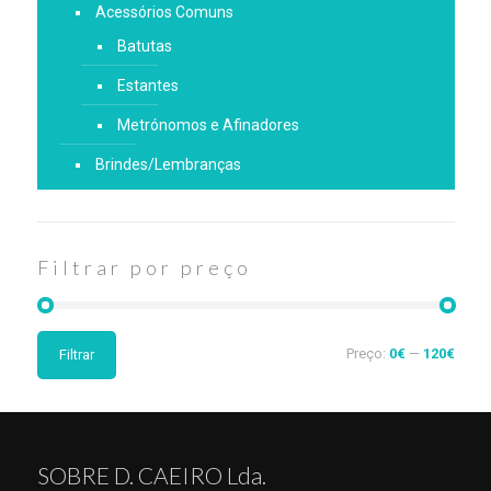
Acessórios Comuns
Batutas
Estantes
Metrónomos e Afinadores
Brindes/Lembranças
Filtrar por preço
Preço:
0€
—
120€
Filtrar
SOBRE D. CAEIRO Lda.