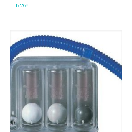
6.26
€