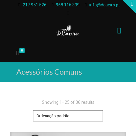
217 951 526
968 116 339
info@dcaeiro.pt
0
Acessórios Comuns
Showing 1–25 of 36 results