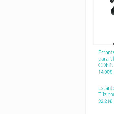
Estante
para C
CONN 
14.00
€
Estant
Tilz pa
32.21
€