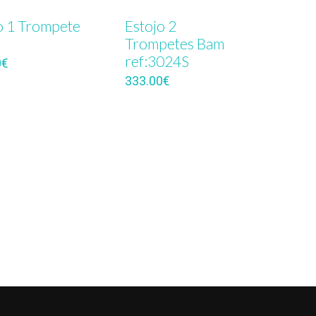
o 1 Trompete
Estojo 2
Trompetes Bam
ref:3024S
0
€
333.00
€