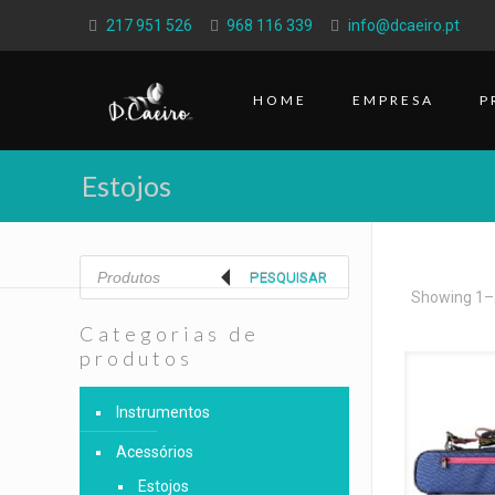
217 951 526
968 116 339
info@dcaeiro.pt
HOME
EMPRESA
P
Estojos
Products
search
PESQUISAR
Showing 1–2
Categorias de
produtos
Instrumentos
Acessórios
Estojos