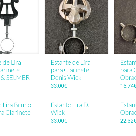
 de Lira
Estante de Lira
Estan
larinete
para Clarinete
para 
& SELMER
Denis Wick
Obra
33.00
€
15.74
e Lira Bruno
Estante Lira D.
Estant
ra Clarinete
Wick
Obra
33.00
€
22.32