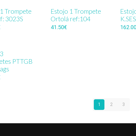
 1 Trompete
Estojo 1 Trompete
Estoj
f: 3023S
Ortolá ref:104
K.SES
€
41.50
€
162.0
 3
etes PTTGB
ags
€
1
2
3