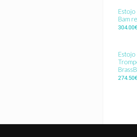
Estojo
Bam re
304.00
Estojo
Tromp
BrassB
274.50