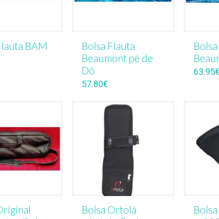
Flauta BAM
Bolsa Flauta
Bolsa
Beaumont pé de
Beaum
Dó
63.95
57.80
€
Original
Bolsa Ortolá
Bolsa