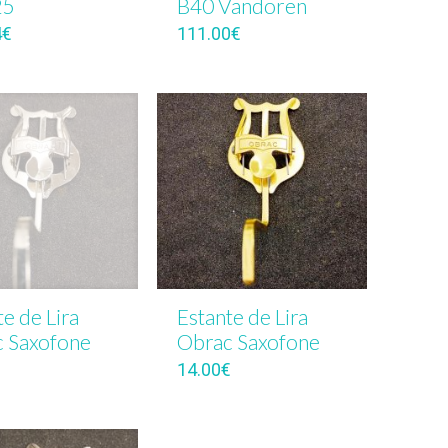
25
B40 Vandoren
4
€
111.00
€
te de Lira
Estante de Lira
 Saxofone
Obrac Saxofone
14.00
€