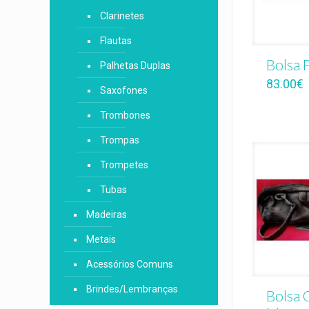
Clarinetes
Flautas
Bolsa 
Palhetas Duplas
83.00
€
Saxofones
Trombones
Trompas
Trompetes
Tubas
Madeiras
Metais
Acessórios Comuns
Brindes/Lembranças
Bolsa 