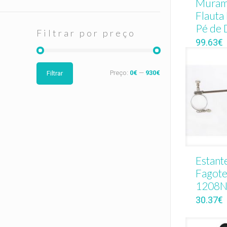
Muram
Flauta
Pé de 
Filtrar por preço
99.63
€
Preço:
0€
—
930€
Filtrar
Estante
Fagote
1208
30.37
€