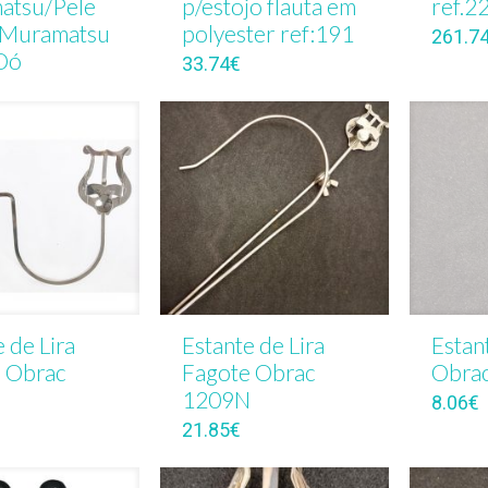
atsu/Pele
p/estojo flauta em
ref.2
 Muramatsu
polyester ref:191
261.7
Dó
33.74
€
 de Lira
Estante de Lira
Estan
 Obrac
Fagote Obrac
Obrac
N
1209N
8.06
€
21.85
€