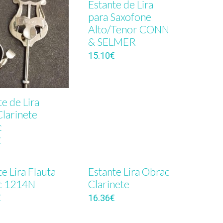
Estante de Lira
para Saxofone
Alto/Tenor CONN
& SELMER
15.10
€
te de Lira
Clarinete
c
€
e Lira Flauta
Estante Lira Obrac
c 1214N
Clarinete
€
16.36
€