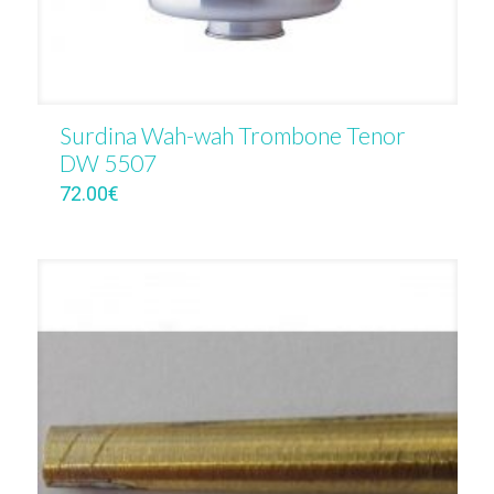
Surdina Wah-wah Trombone Tenor
DW 5507
72.00
€