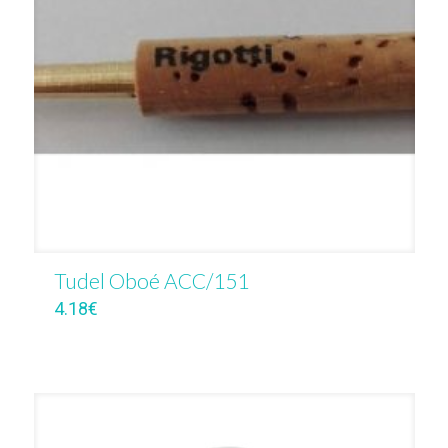
Tudel Oboé ACC/151
4.18
€