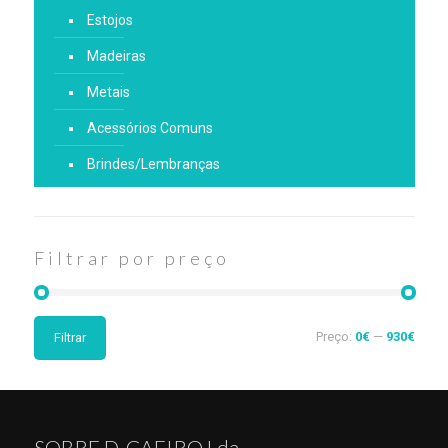
Estojos
Madeiras
Metais
Acessórios Comuns
Brindes/Lembranças
Filtrar por preço
Preço:
0€
—
930€
Filtrar
SOBRE D. CAEIRO Lda.