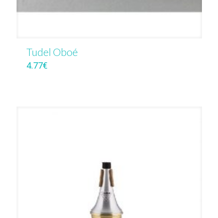
Tudel Oboé
4.77
€