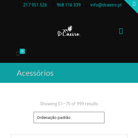
217 951 526
968 116 339
info@dcaeiro.pt
0
Acessórios
Showing 51–75 of 999 results