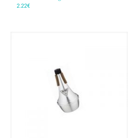
2.22
€