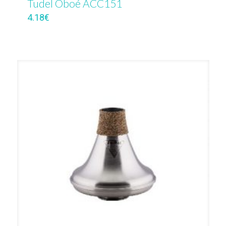
Tudel Oboé ACC151
4.18
€