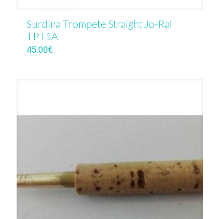
Surdina Trompete Straight Jo-Ral
TPT1A
45.00
€