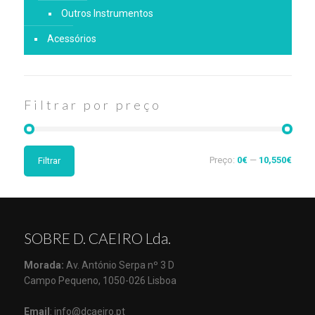
Outros Instrumentos
Acessórios
Filtrar por preço
Preço:
0€
—
10,550€
Filtrar
SOBRE D. CAEIRO Lda.
Morada:
Av. António Serpa nº 3 D
Campo Pequeno, 1050-026 Lisboa
Email
: info@dcaeiro.pt