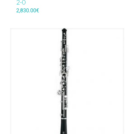
2-0
2,830.00
€