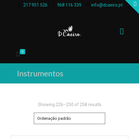
217 951 526
968 116 339
info@dcaeiro.pt
0
Instrumentos
Showing 226–250 of 258 results