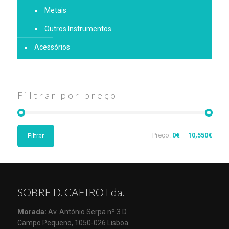
Metais
Outros Instrumentos
Acessórios
Filtrar por preço
Preço:
0€
—
10,550€
Filtrar
SOBRE D. CAEIRO Lda.
Morada:
Av. António Serpa nº 3 D
Campo Pequeno, 1050-026 Lisboa