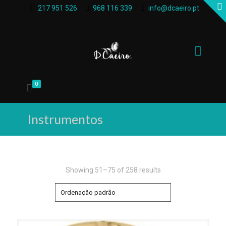
217 951 526
968 116 339
info@dcaeiro.pt
0
Instrumentos
Showing 51–75 of 258 results