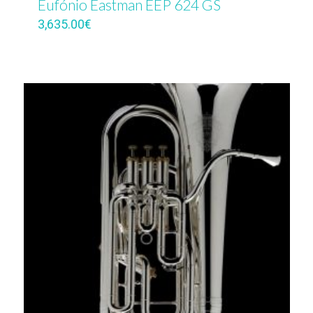
Eufónio Eastman EEP 624 GS
3,635.00
€