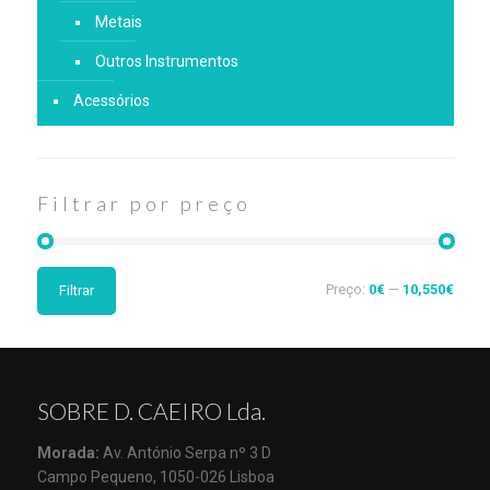
Metais
Outros Instrumentos
Acessórios
Filtrar por preço
Preço:
0€
—
10,550€
Filtrar
SOBRE D. CAEIRO Lda.
Morada:
Av. António Serpa nº 3 D
Campo Pequeno, 1050-026 Lisboa