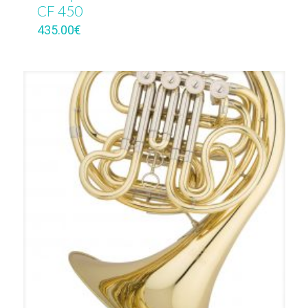
CF 450
435.00
€