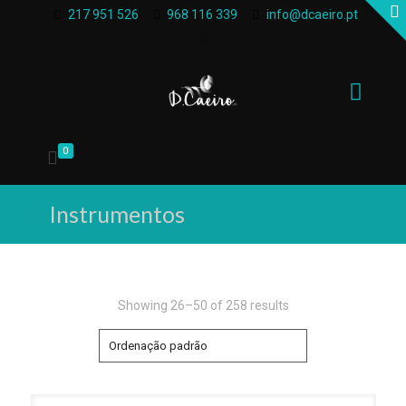
217 951 526
968 116 339
info@dcaeiro.pt
0
Instrumentos
Showing 26–50 of 258 results