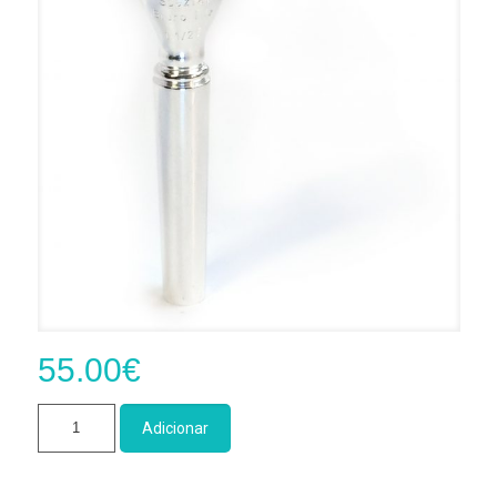
55.00
€
Quantidade
Adicionar
de
Bocais
Trompete