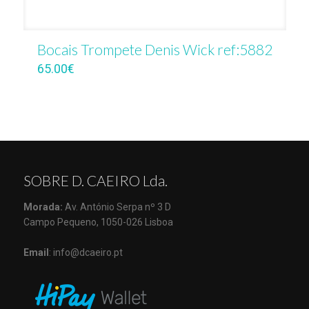
Bocais Trompete Denis Wick ref:5882
65.00
€
SOBRE D. CAEIRO Lda.
Morada:
Av. António Serpa nº 3 D
Campo Pequeno, 1050-026 Lisboa
Email
: info@dcaeiro.pt