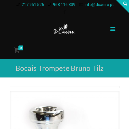
217 951 526
968 116 339
info@dcaeiro.pt
0
Bocais Trompete Bruno Tilz