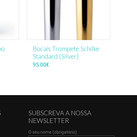
no
Bocais Trompete Schilke
Standard (Silver)
95.00
€
S
SUBSCREVA A NOSSA
NEWSLETTER
O seu nome (obrigatório)