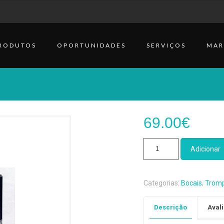
RODUTOS
OPORTUNIDADES
SERVIÇOS
MAR
69.00
€
Quantidade
Adicionar
de
Bocais
Cornetim
Categorias:
Bocais
,
Trom
Vincent
Bach
Descrição
Avali