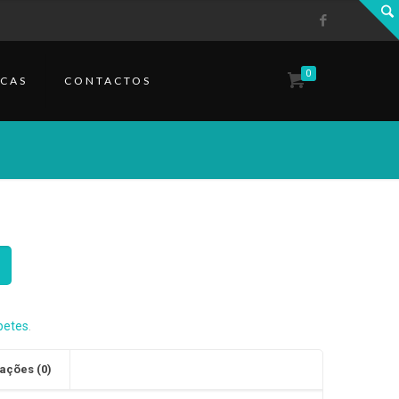
0
CAS
CONTACTOS
petes
.
ações (0)