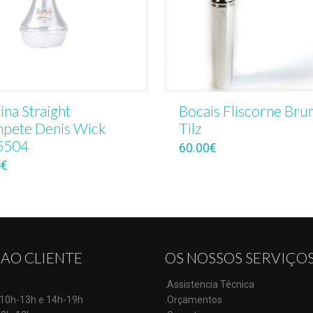
ina Straight
Bocais Fliscorne Bru
pete Denis Wick
Tilz
504
60.00
€
5
€
 AO CLIENTE
OS NOSSOS SERVIÇO
.Assistencia Técnica
: 10h-13h e 14h-19h
.Orçamentos