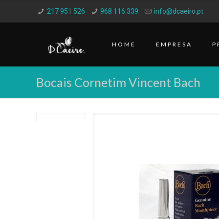
217 951 526
968 116 339
info@dcaeiro.pt
HOME
EMPRESA
P
Bocais Cornetim Vincent Bach