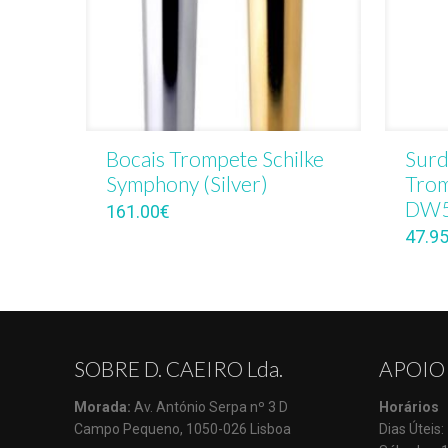
Bocais Trompete Schilke
Surd
Symphony (Silver)
Trom
DW5
161.00
€
47.9
SOBRE D. CAEIRO Lda.
APOIO
Morada:
Av. António Serpa nº 3 D
Horários
Campo Pequeno, 1050-026 Lisboa
Dias Úteis