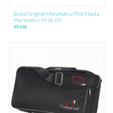
Bolsa Original Muramatsu/Pele Flauta
Muramatsu Pé de Dó
99.63
€