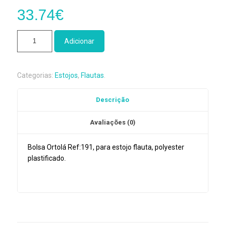
33.74
€
Quantidade
Adicionar
de
Bolsa
Ortolá
Categorias:
Estojos
,
Flautas
.
p/estojo
flauta
Descrição
em
polyester
Avaliações (0)
ref:191
Bolsa Ortolá Ref:191, para estojo flauta, polyester
plastificado.