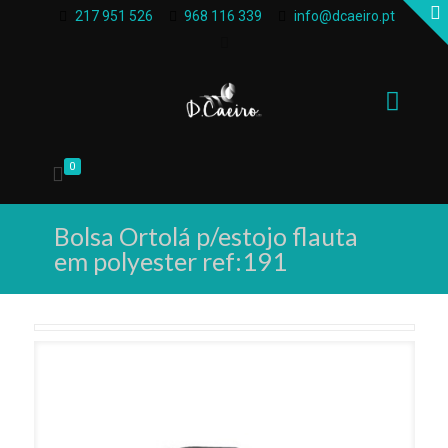
217 951 526
968 116 339
info@dcaeiro.pt
0
Bolsa Ortolá p/estojo flauta
em polyester ref:191