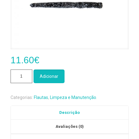
11.60
€
Quantidade
Adicionar
de
Escovilhão
de
Categorias:
Flautas
,
Limpeza e Manutenção
.
Limpeza
Flauta
Descrição
Transversal
Rico
Avaliações (0)