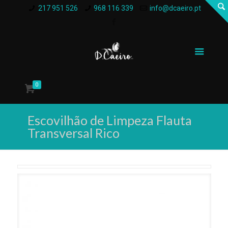
217 951 526
968 116 339
info@dcaeiro.pt
0
Escovilhão de Limpeza Flauta
Transversal Rico