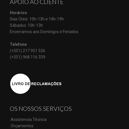
APOIO AO CLIENTE
Horários
Dias Úteis: 10h-13h e 14h-19h
Sábados: 10h-13h
Encerramos aos Domingos e Feriados
Telefone
(+351) 217 951 526
(+351) 968 116 339
OS NOSSOS SERVIÇOS
.Assistencia Técnica
.Orçamentos