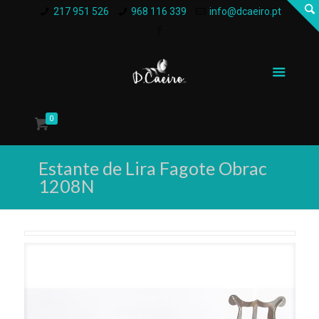
217 951 526
968 116 339
info@dcaeiro.pt
0
Estante de Lira Fagote Obrac
1208N