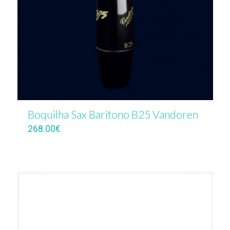
Boquilha Sax Baritono B25 Vandoren
268.00
€