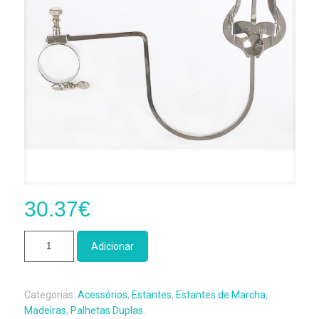
30.37
€
Quantidade
Adicionar
de
Estante
de
Categorias:
Acessórios
,
Estantes
,
Estantes de Marcha
,
Lira
Madeiras
,
Palhetas Duplas
.
Fagote