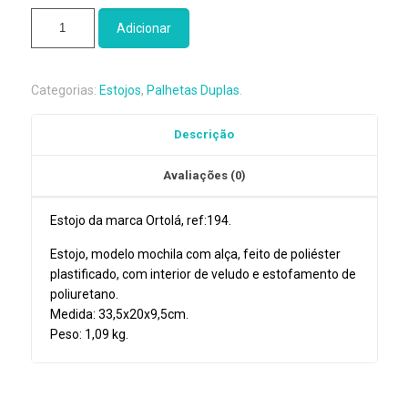
Quantidade
Adicionar
de
Estojo
Oboé
Categorias:
Estojos
,
Palhetas Duplas
.
Ortolá
Ref:194
Descrição
Avaliações (0)
Estojo da marca Ortolá, ref:194.
Estojo, modelo mochila com alça, feito de poliéster
plastificado, com interior de veludo e estofamento de
poliuretano.
Medida: 33,5x20x9,5cm.
Peso: 1,09 kg.