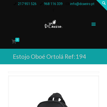
217 951 526
968 116 339
info@dcaeiro.pt
0
Estojo Oboé Ortolá Ref:194