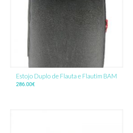
Estojo Duplo de Flauta e Flautim BAM
286.00
€