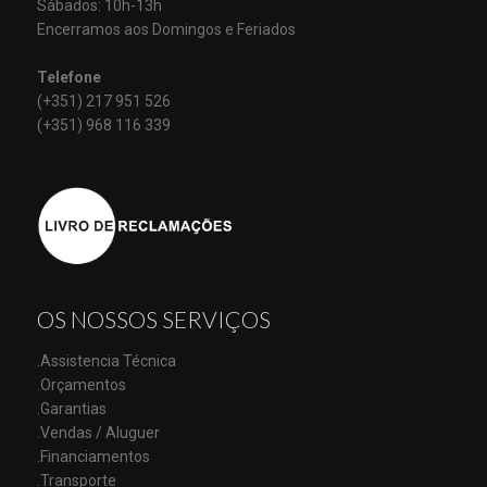
Sábados: 10h-13h
Encerramos aos Domingos e Feriados
Telefone
(+351) 217 951 526
(+351) 968 116 339
OS NOSSOS SERVIÇOS
.Assistencia Técnica
.Orçamentos
.Garantias
.Vendas / Aluguer
.Financiamentos
.Transporte