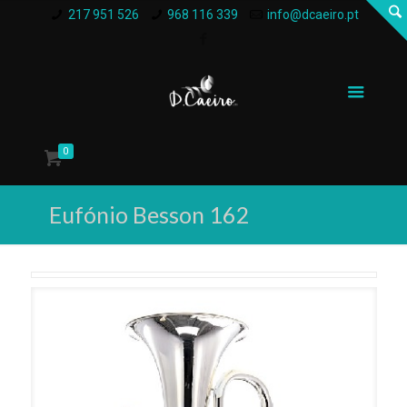
217 951 526
968 116 339
info@dcaeiro.pt
0
Eufónio Besson 162