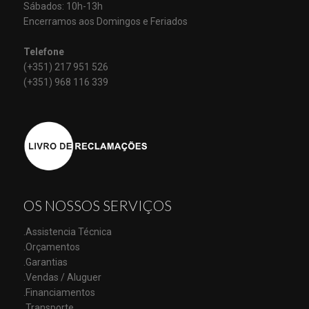
Sábados: 10h-13h
Encerramos aos Domingos e Feriados
Telefone
(+351) 217 951 526
(+351) 968 116 339
OS NOSSOS SERVIÇOS
.Assistencia Técnica
.Orçamentos
.Garantias
.Vendas / Aluguer
.Financiamentos
.Transporte