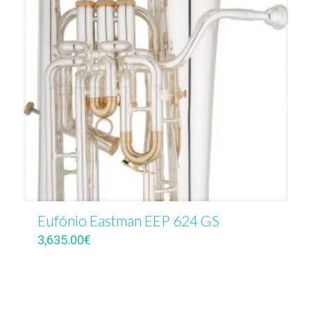
Eufónio Eastman EEP 624 GS
3,635.00
€