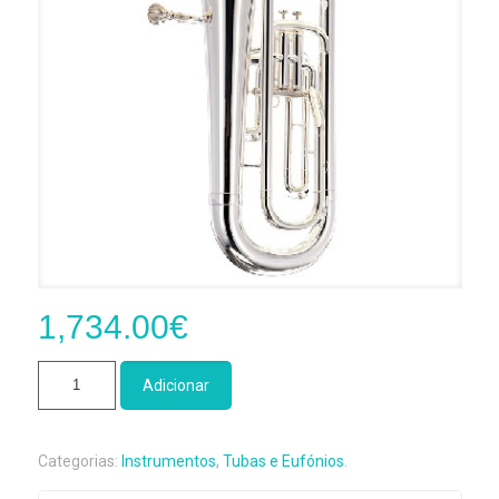
1,734.00
€
Quantidade
Adicionar
de
Eufónio
Besson
Categorias:
Instrumentos
,
Tubas e Eufónios
.
162