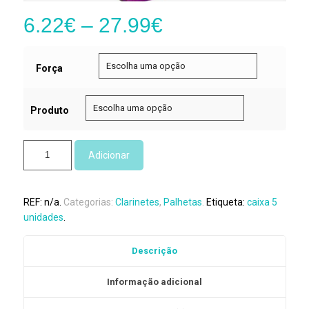
6.22
€
–
27.99
€
Força
Produto
Quantidade
Adicionar
de
Palheta
Clarinete
REF:
n/a
.
Categorias:
Clarinetes
,
Palhetas
.
Etiqueta:
caixa 5
Baixo
unidades
.
Vandoren
V21
Descrição
Informação adicional