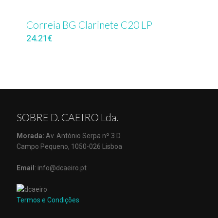
Correia BG Clarinete C20 LP
24.21
€
SOBRE D. CAEIRO Lda.
Morada:
Av. António Serpa nº 3 D
Campo Pequeno, 1050-026 Lisboa
Email
: info@dcaeiro.pt
Termos e Condições