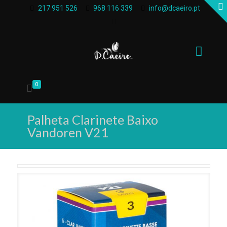
217 951 526
968 116 339
info@dcaeiro.pt
0
Palheta Clarinete Baixo
Vandoren V21