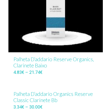
Palheta D’addario Reserve Organics,
Clarinete Baixo
4.83
€
–
21.74
€
Palheta D’addario Organics Reserve
Classic Clarinete Bb
3.34
€
–
30.00
€