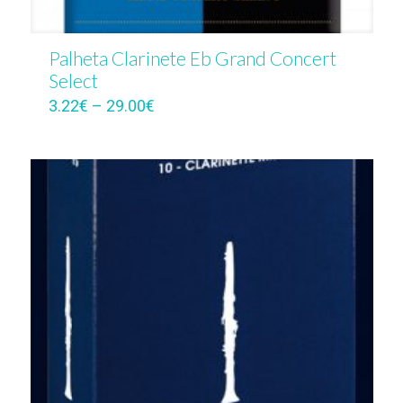
Palheta Clarinete Eb Grand Concert
Select
3.22
€
–
29.00
€