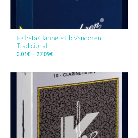
Palheta Clarinete Eb Vandoren
Tradicional
3.01
€
–
27.09
€