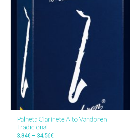
Palheta Clarinete Alto Vandoren
Tradicional
3.84
€
–
34.56
€