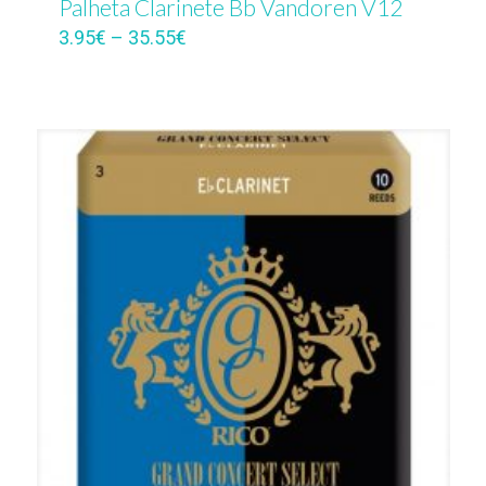
Palheta Clarinete Bb Vandoren V12
3.95
€
–
35.55
€