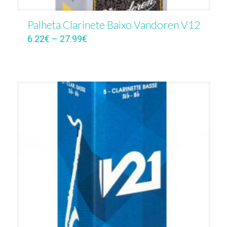
Palheta Clarinete Baixo Vandoren V12
6.22
€
–
27.99
€