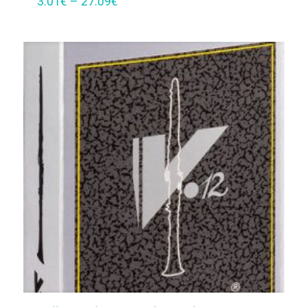
3.01
€
–
27.09
€