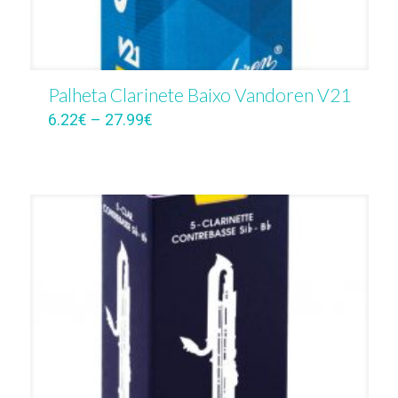
Palheta Clarinete Baixo Vandoren V21
6.22
€
–
27.99
€