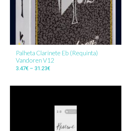
Palheta Clarinete Eb (Requinta)
Vandoren V12
3.47
€
–
31.23
€