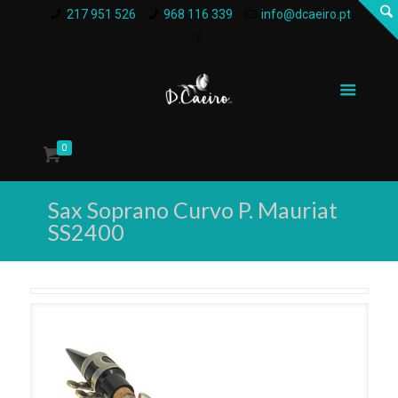
217 951 526
968 116 339
info@dcaeiro.pt
0
Sax Soprano Curvo P. Mauriat
SS2400