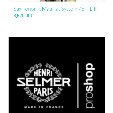
Sax Tenor P. Mauriat System 76 II DK
3,820.00
€