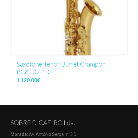
Saxofone Tenor Buffet Crampon
BC8102-1-0
1,120.00
€
SOBRE D. CAEIRO Lda.
Morada:
Av. António Serpa nº 3 D