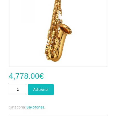
4,778.00
€
Quantidade
Adicionar
de
Saxofone
Alto
Categoria:
Saxofones
.
Yamaha
YAS