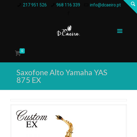
217 951 526
968 116 339
info@dcaeiro.pt
0
Saxofone Alto Yamaha YAS
875 EX