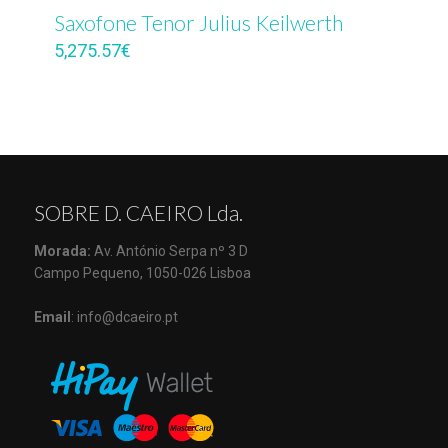
Saxofone Tenor Julius Keilwerth
5,275.57
€
SOBRE D. CAEIRO Lda.
Morada:
Av. António Serpa nº 3 D
Campo Pequeno, 1050-026 Lisboa
Email
: info@dcaeiro.pt