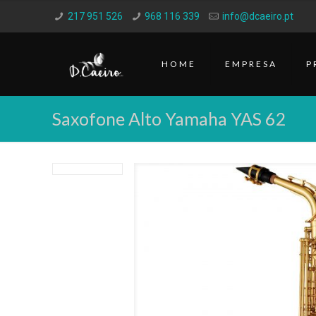
217 951 526
968 116 339
info@dcaeiro.pt
HOME
EMPRESA
P
Saxofone Alto Yamaha YAS 62