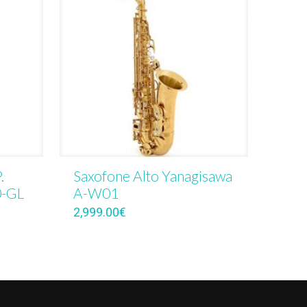
.
Saxofone Alto Yanagisawa
0-GL
A-W01
2,999.00
€