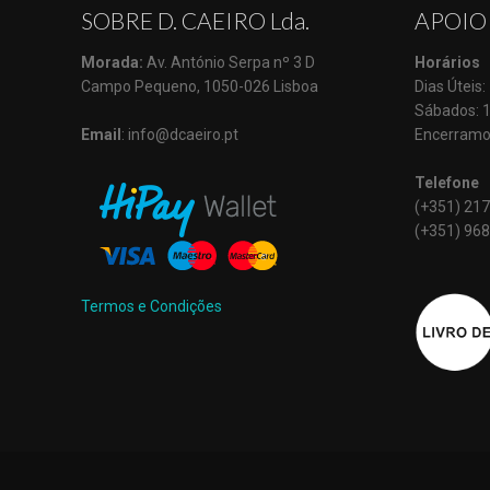
SOBRE D. CAEIRO Lda.
APOIO
Morada:
Av. António Serpa nº 3 D
Horários
Campo Pequeno, 1050-026 Lisboa
Dias Úteis
Sábados: 
Email
: info@dcaeiro.pt
Encerramo
Telefone
(+351) 217
(+351) 968
Termos e Condições