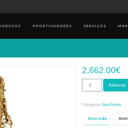
RODUTOS
OPORTUNIDADES
SERVIÇOS
MAR
2,662.00
€
Quantidade
Adicionar
de
Saxofone
Alto
Categoria:
Saxofones
.
Yamaha
YAS
Descrição
Avali
62