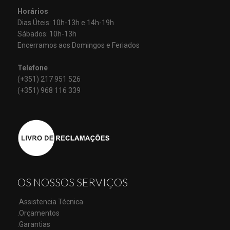
Horários
Dias Úteis: 10h-13h e 14h-19h
Sábados: 10h-13h
Encerramos aos Domingos e Feriados
Telefone
(+351) 217 951 526
(+351) 968 116 339
OS NOSSOS SERVIÇOS
.Assistencia Técnica
.Orçamentos
.Garantias