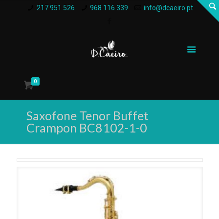
217 951 526
968 116 339
info@dcaeiro.pt
0
Saxofone Tenor Buffet
Crampon BC8102-1-0