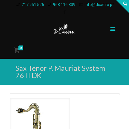
217 951 526
968 116 339
info@dcaeiro.pt
0
Sax Tenor P. Mauriat System
76 II DK