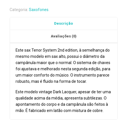
Tenor
Categoria:
Saxofones
.
P.
Mauriat
Descrição
System
76
Avaliações (0)
II
DK
Este sax Tenor System 2nd edition, à semelhança do
mesmo modelo em sax alto, possui o diâmetro da
campânula maior que o normal. O sistema de chaves
foi ajustava e melhorado nesta segunda edição, para
um maior conforto do músico. O instrumento parece
robusto, mas é fluido na forma de tocar.
Este modelo vintage Dark Lacquer, apesar de ter uma
qualidade acima da média, apresenta subtilezas. O
apontamento do corpo e da campânula são feitos à
mão. É fabricado em latão com mistura de cobre.