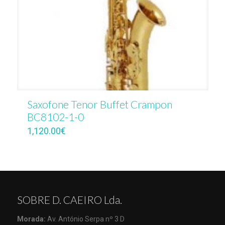
Saxofone Tenor Buffet Crampon
BC8102-1-0
1,120.00
€
SOBRE D. CAEIRO Lda.
Morada:
Av. António Serpa nº 3 D