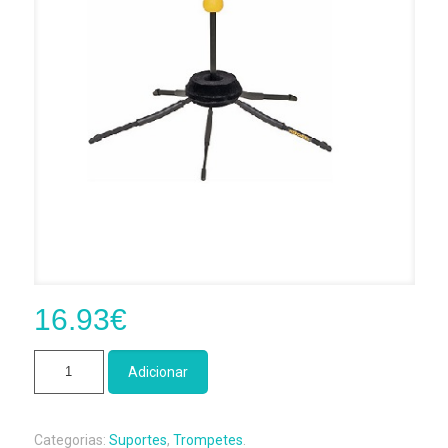
16.93
€
Quantidade
Adicionar
de
Suporte
Trompete
Categorias:
Suportes
,
Trompetes
.
Hercules