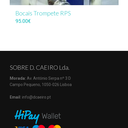
Bocais Trompete RPS
95.00
€
SOBRE D. CAEIRO Lda.
Morada:
Av. António Serpa nº 3 D
Campo Pequeno, 1050-026 Lisboa
Email
: info@dcaeiro.pt