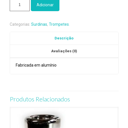
Quantidade
Adicionar
de
Surdina
Bubble
Categorias:
Surdinas
,
Trompetes
.
Wah-
Wah
Descrição
Trompete
Jo-
Avaliações (0)
Ral
TPT-
2A
Fabricada em alumínio
Produtos Relacionados