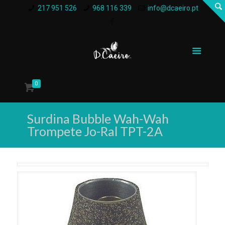
217 951 526
968 116 339
info@dcaeiro.pt
0
Surdina Bubble Wah-Wah
Trompete Jo-Ral TPT-2A