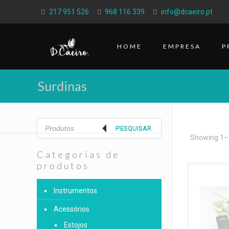
217 951 526
968 116 339
info@dcaeiro.pt
HOME
EMPRESA
P
Surdinas
Products
search
PESQUISAR
Showing 1–2
Categorias de
produtos
Instrumentos
Acessórios
Estojos