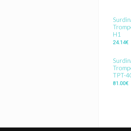
Surdin
Tromp
H1
24.14
€
Surdin
Trompe
TPT-4
81.00
€