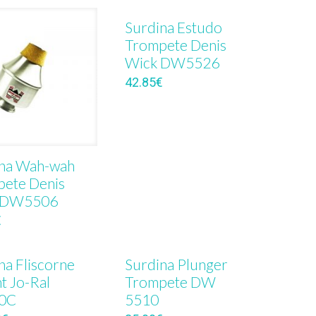
Surdina Estudo
Trompete Denis
Wick DW5526
42.85
€
ina Wah-wah
ete Denis
 DW5506
€
na Fliscorne
Surdina Plunger
ht Jo-Ral
Trompete DW
0C
5510