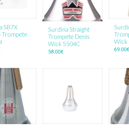
a SB7X
Surdi
Surdina Straight
o Trompete
Tromp
Trompete Denis
a
Wick
Wick 5504C
€
69.00
58.00
€