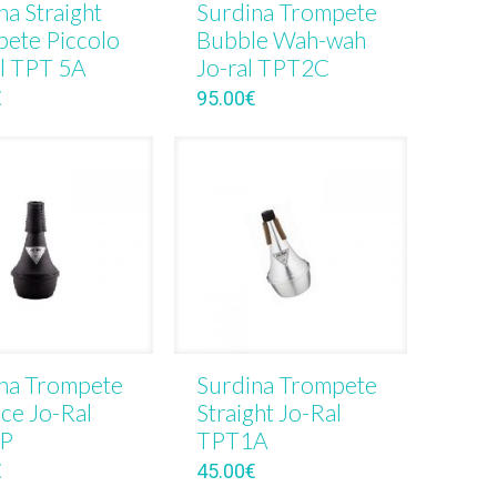
na Straight
Surdina Trompete
ete Piccolo
Bubble Wah-wah
l TPT 5A
Jo-ral TPT2C
€
95.00
€
na Trompete
Surdina Trompete
ice Jo-Ral
Straight Jo-Ral
P
TPT1A
€
45.00
€