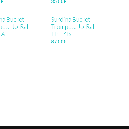
0
€
35.00
€
na Bucket
Surdina Bucket
ete Jo-Ral
Trompete Jo-Ral
4A
TPT-4B
€
87.00
€