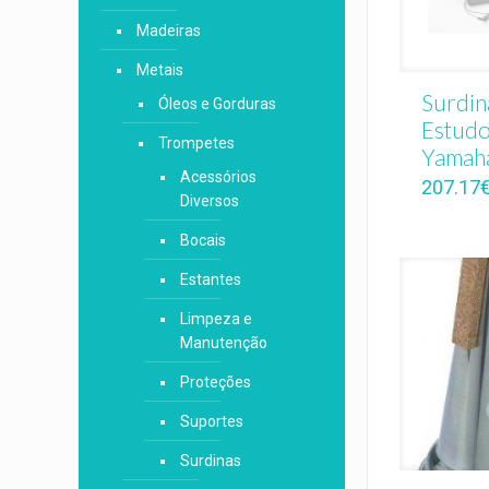
Madeiras
Metais
Surdin
Óleos e Gorduras
Estud
Trompetes
Yamah
Acessórios
207.17
Diversos
Bocais
Estantes
Limpeza e
Manutenção
Proteções
Suportes
Surdinas