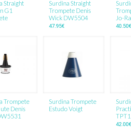
a Straight
Surdina Straight
Surdi
n G1
Trompete Denis
Tromp
ete
Wick DW5504
Jo-Ra
47.95
€
40.50
a Trompete
Surdina Trompete
Surdi
ute Denis
Estudo Voigt
Pract
DW5531
TPT1
42.00