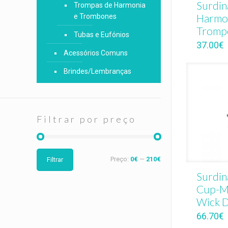
Surdin
Trompas de Harmonia
Harmo
e Trombones
Tromp
Tubas e Eufónios
37.00
€
Acessórios Comuns
Brindes/Lembranças
Filtrar por preço
Preço:
0€
—
210€
Filtrar
Surdin
Cup-M
Wick 
66.70
€