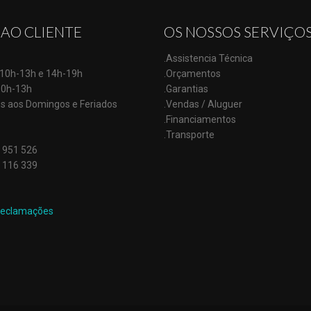
 AO CLIENTE
OS NOSSOS SERVIÇO
.Assistencia Técnica
: 10h-13h e 14h-19h
.Orçamentos
10h-13h
.Garantias
s aos Domingos e Feriados
.Vendas / Aluguer
.Financiamentos
.Transporte
 951 526
 116 339