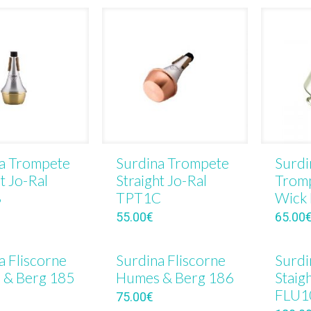
a Trompete
Surdina Trompete
Surd
t Jo-Ral
Straight Jo-Ral
Tromp
B
TPT1C
Wick
55.00
€
65.00
a Fliscorne
Surdina Fliscorne
Surdi
 & Berg 185
Humes & Berg 186
Staig
FLU1
75.00
€