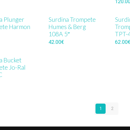
120.0
a Plunger
Surdina Trompete
Surdi
ete Harmon
Humes & Berg
Tromp
108A 5″
TPT-
42.00
€
62.00
a Bucket
te Jo-Ral
C
1
2