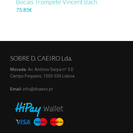
Bocais Trompete Vincent Bach
75.85
€
SOBRE D. CAEIRO Lda.
Morada:
Av. António Serpa nº 3 D
Campo Pequeno, 1050-026 Lisboa
Email
: info@dcaeiro.pt