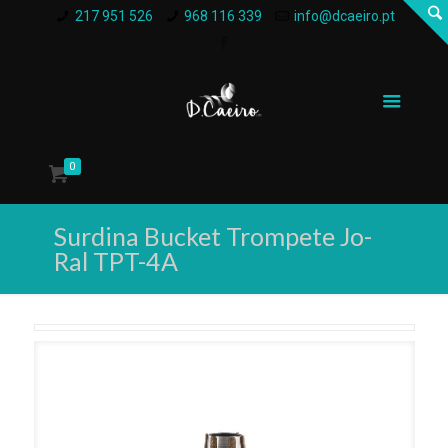
217 951 526
968 116 339
info@dcaeiro.pt
0
Surdina Bucket Trompete Jo-
Ral TPT-4A