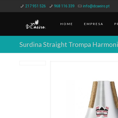
217 951 526
968 116 339
info@dcaeiro.pt
HOME
EMPRESA
P
Surdina Straight Trompa Harmo