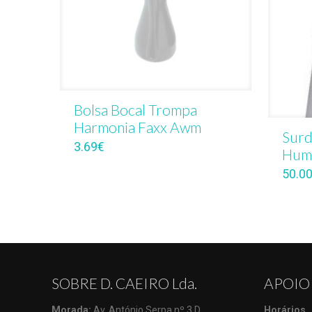
Bolsa Bocal Trompa
Harmonia Faxx Awm
Surd
3.69
€
Hume
50.0
SOBRE D. CAEIRO Lda.
APOIO
Morada:
Av. António Serpa nº 3 D
Horários