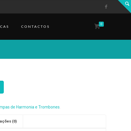
0
CAS
CONTACTOS
mpas de Harmonia e Trombones
.
ações (0)