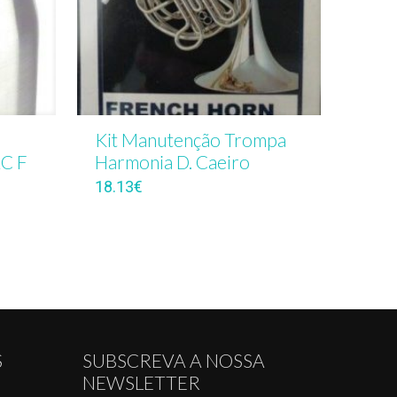
Kit Manutenção Trompa
AC F
Harmonia D. Caeiro
18.13
€
S
SUBSCREVA A NOSSA
NEWSLETTER