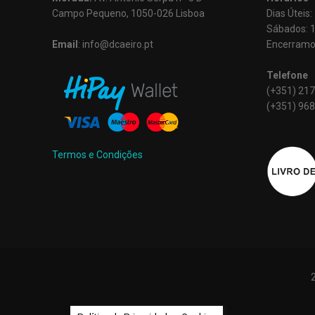
Campo Pequeno, 1050-026 Lisboa
Dias Úteis
Sábados: 
Email
: info@dcaeiro.pt
Encerramo
Telefone
(+351) 217
(+351) 968
Termos e Condições