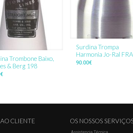
Surdina Trompa
Harmonia Jo-Ral FR
ina Trombone Baixo,
90.00
€
s & Berg 198
0
€
 AO CLIENTE
OS NOSSOS SERVIÇO
.Assistencia Técnica