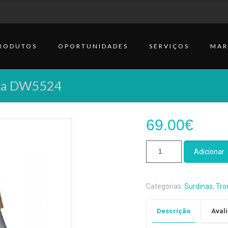
RODUTOS
OPORTUNIDADES
SERVIÇOS
MAR
nia DW5524
69.00
€
Quantidade
Adicionar
de
Surdina
Straight
Categorias:
Surdinas
,
Tro
Trompa
Harmonia
Descrição
Avali
DW5524